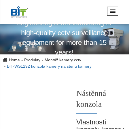
Specializuje se na design,
engineering & manufacturing of
high-quality cctv surveillance
equipment for more than 15
years!
Home
Produkty
Montáž kamery cctv
BIT-WS1292 konzola kamery na stěnu kamery
Nástěnná
konzola
Vlastnosti