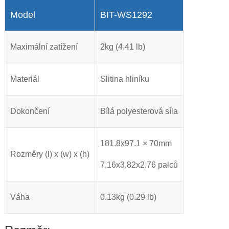
Model
BIT-WS1292
Maximální zatížení
2kg (4,41 lb)
Materiál
Slitina hliníku
Dokončení
Bílá polyesterová síla
181.8x97.1 × 70mm
Rozměry (l) x (w) x (h)
7,16x3,82x2,76 palců
Váha
0.13kg (0.29 lb)