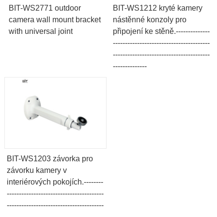
BIT-WS2771 outdoor
BIT-WS1212 kryté kamery
camera wall mount bracket
nástěnné konzoly pro
with universal joint
připojení ke stěně.--------------
----------------------------------------
----------------------------------------
--------------
BIT-WS1203 závorka pro
závorku kamery v
interiérových pokojích.--------
----------------------------------------
----------------------------------------
--------------------