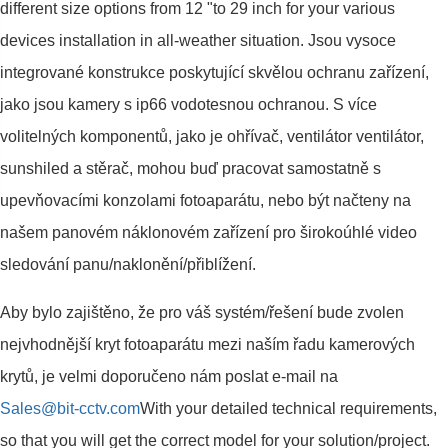
different size options from 12 "to 29 inch for your various
devices installation in all-weather situation. Jsou vysoce
integrované konstrukce poskytující skvělou ochranu zařízení,
jako jsou kamery s ip66 vodotesnou ochranou. S více
volitelných komponentů, jako je ohřívač, ventilátor ventilátor,
sunshiled a stěrač, mohou buď pracovat samostatně s
upevňovacími konzolami fotoaparátu, nebo být načteny na
našem panovém náklonovém zařízení pro širokoúhlé video
sledování panu/naklonění/přiblížení.
Aby bylo zajištěno, že pro váš systém/řešení bude zvolen
nejvhodnější kryt fotoaparátu mezi naším řadu kamerových
krytů, je velmi doporučeno nám poslat e-mail na
Sales@bit-cctv.com
With your detailed technical requirements,
so that you will get the correct model for your solution/project.