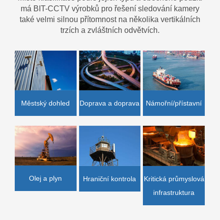
má BIT-CCTV výrobků pro řešení sledování kamery
také velmi silnou přítomnost na několika vertikálních
trzích a zvláštních odvětvích.
Doprava a doprava
Námořní/přístavní
Městský dohled
Olej a plyn
Hraniční kontrola
Kritická průmyslová
infrastruktura