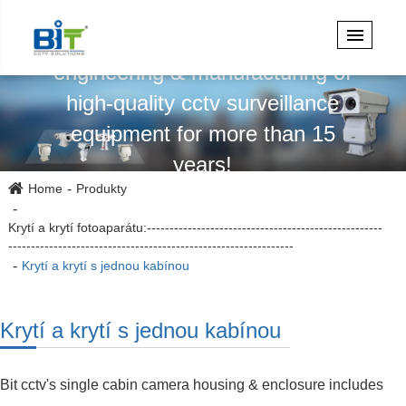
Specializuje se na design,
engineering & manufacturing of
high-quality cctv surveillance
equipment for more than 15
years!
Home
Produkty
Krytí a krytí fotoaparátu:----------------------------------------------------
---------------------------------------------------------------
Krytí a krytí s jednou kabínou
Krytí a krytí s jednou kabínou
Bit cctv's single cabin camera housing & enclosure includes