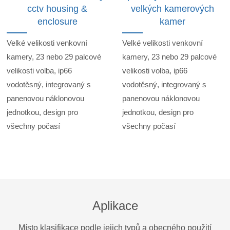
cctv housing &
velkých kamerových
enclosure
kamer
Velké velikosti venkovní
Velké velikosti venkovní
kamery, 23 nebo 29 palcové
kamery, 23 nebo 29 palcové
velikosti volba, ip66
velikosti volba, ip66
vodotěsný, integrovaný s
vodotěsný, integrovaný s
panenovou náklonovou
panenovou náklonovou
jednotkou, design pro
jednotkou, design pro
všechny počasí
všechny počasí
Aplikace
Místo klasifikace podle jejich typů a obecného použití