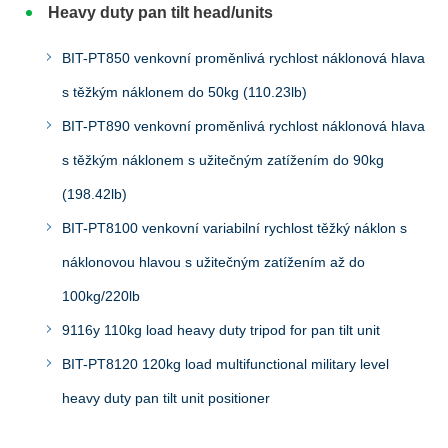
Heavy duty pan tilt head/units
BIT-PT850 venkovní proměnlivá rychlost náklonová hlava
s těžkým náklonem do 50kg (110.23lb)
BIT-PT890 venkovní proměnlivá rychlost náklonová hlava
s těžkým náklonem s užitečným zatížením do 90kg
(198.42lb)
BIT-PT8100 venkovní variabilní rychlost těžký náklon s
náklonovou hlavou s užitečným zatížením až do
100kg/220lb
9116y 110kg load heavy duty tripod for pan tilt unit
BIT-PT8120 120kg load multifunctional military level
heavy duty pan tilt unit positioner