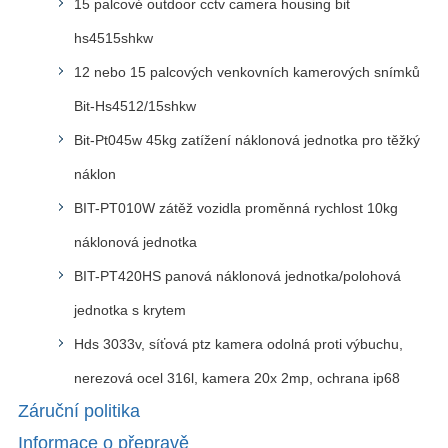
15 palcové outdoor cctv camera housing bit
hs4515shkw
12 nebo 15 palcových venkovních kamerových snímků
Bit-Hs4512/15shkw
Bit-Pt045w 45kg zatížení náklonová jednotka pro těžký
náklon
BIT-PT010W zátěž vozidla proměnná rychlost 10kg
náklonová jednotka
BIT-PT420HS panová náklonová jednotka/polohová
jednotka s krytem
Hds 3033v, síťová ptz kamera odolná proti výbuchu,
nerezová ocel 316l, kamera 20x 2mp, ochrana ip68
Záruční politika
Informace o přepravě