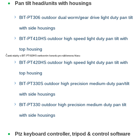
Pan tilt head/units with housings
BIT-PT306 outdoor dual worm/gear drive light duty pan tilt
with side housings
BIT-PT410HS outdoor high speed light duty pan tilt with
top housing
Časté otázky o BIT-PT410HS venkovním konzolu pro náklonovou hlavu
BIT-PT420HS outdoor high speed light duty pan tilt with
top housing
BIT-PT330S outdoor high precision medium-duty pan/tilt
with side housings
BIT-PT330 outdoor high precision medium duty pan tilt
with side housings
Ptz keyboard controller, tripod & control software