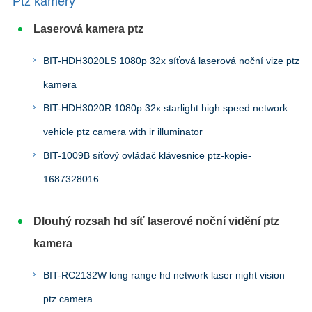
Ptz kamery
Laserová kamera ptz
BIT-HDH3020LS 1080p 32x síťová laserová noční vize ptz
kamera
BIT-HDH3020R 1080p 32x starlight high speed network
vehicle ptz camera with ir illuminator
BIT-1009B síťový ovládač klávesnice ptz-kopie-
1687328016
Dlouhý rozsah hd síť laserové noční vidění ptz
kamera
BIT-RC2132W long range hd network laser night vision
ptz camera