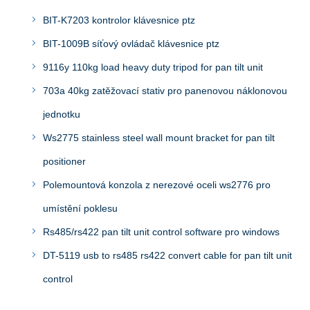
BIT-K7203 kontrolor klávesnice ptz
BIT-1009B síťový ovládač klávesnice ptz
9116y 110kg load heavy duty tripod for pan tilt unit
703a 40kg zatěžovací stativ pro panenovou náklonovou
jednotku
Ws2775 stainless steel wall mount bracket for pan tilt
positioner
Polemountová konzola z nerezové oceli ws2776 pro
umístění poklesu
Rs485/rs422 pan tilt unit control software pro windows
DT-5119 usb to rs485 rs422 convert cable for pan tilt unit
control