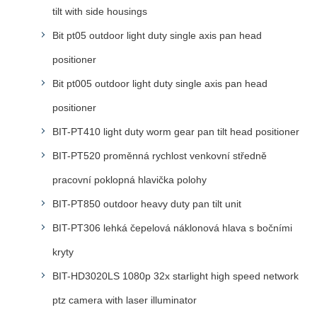
tilt with side housings
Bit pt05 outdoor light duty single axis pan head
positioner
Bit pt005 outdoor light duty single axis pan head
positioner
BIT-PT410 light duty worm gear pan tilt head positioner
BIT-PT520 proměnná rychlost venkovní středně
pracovní poklopná hlavička polohy
BIT-PT850 outdoor heavy duty pan tilt unit
BIT-PT306 lehká čepelová náklonová hlava s bočními
kryty
BIT-HD3020LS 1080p 32x starlight high speed network
ptz camera with laser illuminator