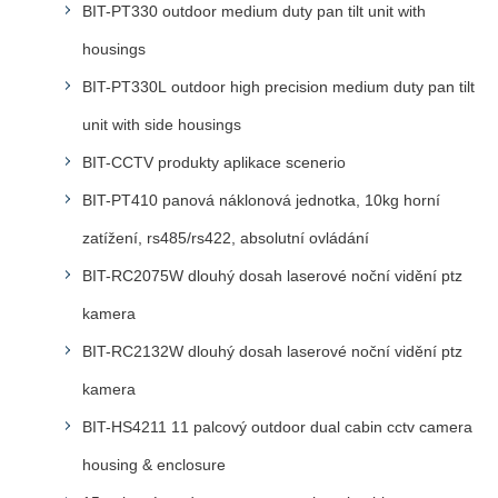
BIT-PT330 outdoor medium duty pan tilt unit with
housings
BIT-PT330L outdoor high precision medium duty pan tilt
unit with side housings
BIT-CCTV produkty aplikace scenerio
BIT-PT410 panová náklonová jednotka, 10kg horní
zatížení, rs485/rs422, absolutní ovládání
BIT-RC2075W dlouhý dosah laserové noční vidění ptz
kamera
BIT-RC2132W dlouhý dosah laserové noční vidění ptz
kamera
BIT-HS4211 11 palcový outdoor dual cabin cctv camera
housing & enclosure