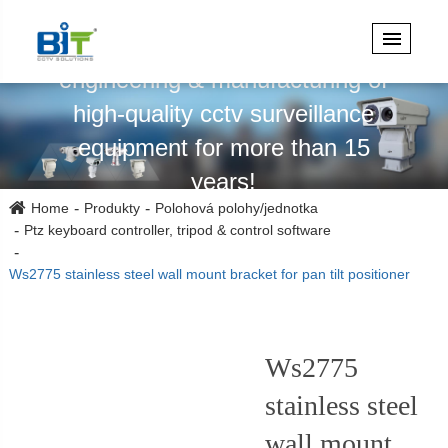
Specializuje se na design,
engineering & manufacturing of
high-quality cctv surveillance
equipment for more than 15
years!
Home
Produkty
Polohová polohy/jednotka
Ptz keyboard controller, tripod & control software
Ws2775 stainless steel wall mount bracket for pan tilt positioner
Ws2775
stainless steel
wall mount