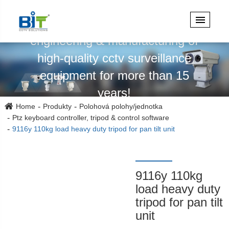
Specializuje se na design,
engineering & manufacturing of
high-quality cctv surveillance
equipment for more than 15
years!
Home
Produkty
Polohová polohy/jednotka
Ptz keyboard controller, tripod & control software
9116y 110kg load heavy duty tripod for pan tilt unit
9116y 110kg
load heavy duty
tripod for pan tilt
unit