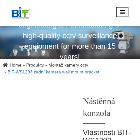
Specializuje se na design,
engineering & manufacturing of
high-quality cctv surveillance
equipment for more than 15
years!
Home
Produkty
Montáž kamery cctv
BIT-WS1293 zadní kamera wall mount bracket
Nástěnná
konzola
Vlastnosti BIT-