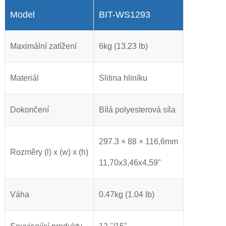
Model
BIT-WS1293
Maximální zatížení
6kg (13.23 lb)
Materiál
Slitina hliníku
Dokončení
Bílá polyesterová síla
297.3 × 88 × 116,6mm
Rozměry (l) x (w) x (h)
11,70x3,46x4,59"
Váha
0.47kg (1.04 lb)