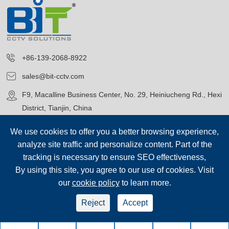
+86-139-2068-8922
sales@bit-cctv.com
F9, Macalline Business Center, No. 29, Heiniucheng Rd., Hexi
District, Tianjin, China
We use cookies to offer you a better browsing experience,
analyze site traffic and personalize content. Part of the
tracking is necessary to ensure SEO effectiveness,
By using this site, you agree to our use of cookies. Visit
Copyright©
Blue Icon (Tianjin) Technology Co., Ltd.
Všechna
our
cookie policy
to learn more.
práva vyhrazena.
sep-footer
Mapa stránek
|
Reject
Accept
Zásady ochrany osobních údajů