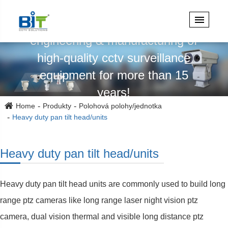
Specializuje se na design,
engineering & manufacturing of
high-quality cctv surveillance
equipment for more than 15
years!
Home
Produkty
Polohová polohy/jednotka
Heavy duty pan tilt head/units
Heavy duty pan tilt head/units
Heavy duty pan tilt head units are commonly used to build long
range ptz cameras like long range laser night vision ptz
camera, dual vision thermal and visible long distance ptz