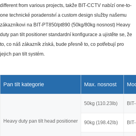
different from various projects, takže BIT-CCTV nabízí one-to-
one technické poradenství a custom design služby našemu
zákazníkovi na BIT-PT850/pt890 (50kg/80kg nosnost) Heavy
duty pan tilt positioner standardní konfigurace a ujistěte se, že
to, co náš zákazník získá, bude přesně to, co potřebují pro
jejich pan tilt systém.
Pan tilt kategorie
Max. nosnost
Mod
50kg (110.23lb)
BIT
Heavy duty pan tilt head positioner
90kg (198.42lb)
BIT