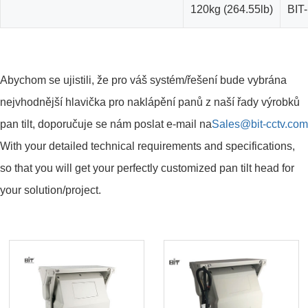
120kg (264.55lb)
BIT
Abychom se ujistili, že pro váš systém/řešení bude vybrána
nejvhodnější hlavička pro naklápění panů z naší řady výrobků
pan tilt, doporučuje se nám poslat e-mail na
Sales@bit-cctv.com
With your detailed technical requirements and specifications,
so that you will get your perfectly customized pan tilt head for
your solution/project.