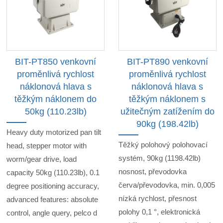
BIT-PT850 venkovní
BIT-PT890 venkovní
proměnlivá rychlost
proměnlivá rychlost
náklonová hlava s
náklonová hlava s
těžkým náklonem do
těžkým náklonem s
50kg (110.23lb)
užitečným zatížením do
90kg (198.42lb)
Heavy duty motorized pan tilt
Těžký polohový polohovací
head, stepper motor with
systém, 90kg (1198.42lb)
worm/gear drive, load
nosnost, převodovka
capacity 50kg (110.23lb), 0.1
červa/převodovka, min. 0,005
degree positioning accuracy,
nízká rychlost, přesnost
advanced features: absolute
polohy 0,1 °, elektronická
control, angle query, pelco d