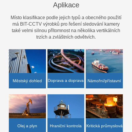
Aplikace
Místo klasifikace podle jejich typů a obecného použití
má BIT-CCTV výrobků pro řešení sledování kamery
také velmi silnou přítomnost na několika vertikálních
trzích a zvláštních odvětvích.
Doprava a doprava
Námořní/přístavní
Městský dohled
Olej a plyn
Hraniční kontrola
Kritická průmyslová