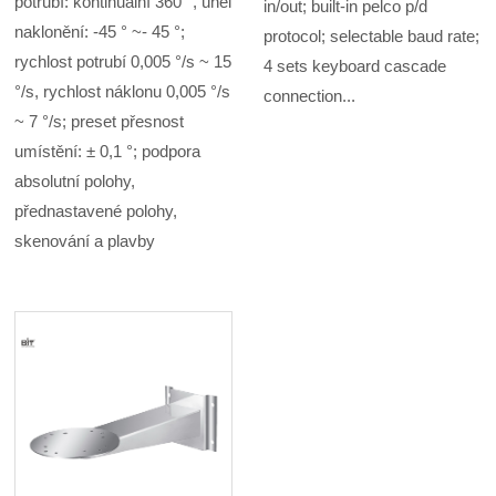
potrubí: kontinuální 360 °, úhel
in/out; built-in pelco p/d
naklonění: -45 ° ~- 45 °;
protocol; selectable baud rate;
rychlost potrubí 0,005 °/s ~ 15
4 sets keyboard cascade
°/s, rychlost náklonu 0,005 °/s
connection...
~ 7 °/s; preset přesnost
umístění: ± 0,1 °; podpora
absolutní polohy,
přednastavené polohy,
skenování a plavby