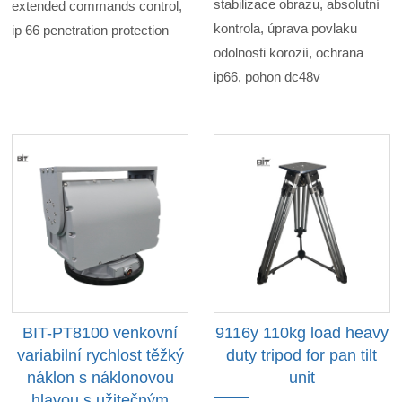
stabilizace obrazu, absolutní
extended commands control,
kontrola, úprava povlaku
ip 66 penetration protection
odolnosti korozií, ochrana
ip66, pohon dc48v
BIT-PT8100 venkovní
9116y 110kg load heavy
variabilní rychlost těžký
duty tripod for pan tilt
náklon s náklonovou
unit
hlavou s užitečným