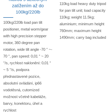
110kg load heavy duty tripod
zatížením až do
for pan tilt unit; load capacity
100kg/220lb
110kg; weight 11.5kg;
100kg/220lb load pan tilt
aluminium; minimum height
positioner, metal worm/gear
760mm; maximum height
with high precision stepper
1490mm; carry bag included
motor, 360 degree pan
rotation, wide tilt angle -70 ° ~-
70 °, pan speed: 0,01 ° ~ 20
°/s, rychlost naklonění: 0,01 °
~ 5 °/s, podpora
přednastavené pozice,
absolutní ovládání, ip66
vodotěsná, cutomized
možnost včetně kabeláže,
barvy, konektoru, úhel a
rychlost