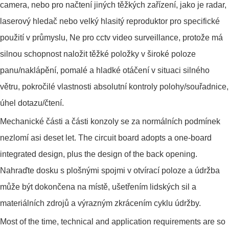
camera, nebo pro načtení jiných těžkých zařízení, jako je radar,
laserový hledač nebo velký hlasitý reproduktor pro specifické
použití v průmyslu, Ne pro cctv video surveillance, protože má
silnou schopnost naložit těžké položky v široké poloze
panu/naklápění, pomalé a hladké otáčení v situaci silného
větru, pokročilé vlastnosti absolutní kontroly polohy/souřadnice,
úhel dotazu/čtení.
Mechanické části a části konzoly se za normálních podmínek
nezlomí asi deset let. The circuit board adopts a one-board
integrated design, plus the design of the back opening.
Nahraďte dosku s plošnými spojmi v otvírací poloze a údržba
může být dokončena na místě, ušetřením lidských sil a
materiálních zdrojů a výrazným zkrácením cyklu údržby.
Most of the time, technical and application requirements are so