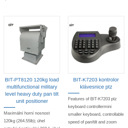
BIT-PT8120 120kg load
BIT-K7203 kontrolor
multifunctional military
klávesnice ptz
level heavy duty pan tilt
Features of BIT-K7203 ptz
unit positioner
keyboard controllermini
Maximální horní nosnost
smaller keyboard, controllable
120kg (264.55lb); úhel
speed of pan/tilt and zoom