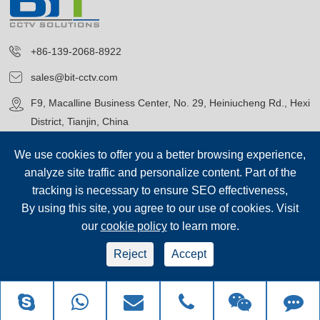
+86-139-2068-8922
sales@bit-cctv.com
F9, Macalline Business Center, No. 29, Heiniucheng Rd., Hexi
District, Tianjin, China
We use cookies to offer you a better browsing experience,
analyze site traffic and personalize content. Part of the
tracking is necessary to ensure SEO effectiveness,
By using this site, you agree to our use of cookies. Visit
Copyright©
Blue Icon (Tianjin) Technology Co., Ltd.
Všechna
our
cookie policy
to learn more.
práva vyhrazena.
sep-footer
Mapa stránek
|
Reject
Accept
Zásady ochrany osobních údajů