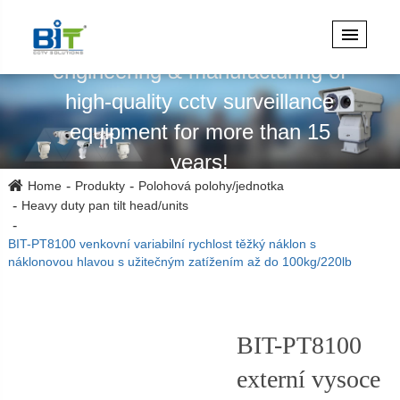
Specializuje se na design,
engineering & manufacturing of
high-quality cctv surveillance
equipment for more than 15
years!
Home
Produkty
Polohová polohy/jednotka
Heavy duty pan tilt head/units
BIT-PT8100 venkovní variabilní rychlost těžký náklon s
náklonovou hlavou s užitečným zatížením až do 100kg/220lb
BIT-PT8100
externí vysoce