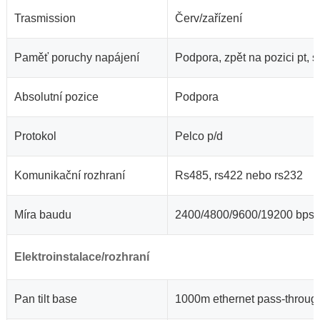
Trasmission
Červ/zařízení
Paměť poruchy napájení
Podpora, zpět na pozici pt,
Absolutní pozice
Podpora
Protokol
Pelco p/d
Komunikační rozhraní
Rs485, rs422 nebo rs232
Míra baudu
2400/4800/9600/19200 bps
Elektroinstalace/rozhraní
Pan tilt base
1000m ethernet pass-through,