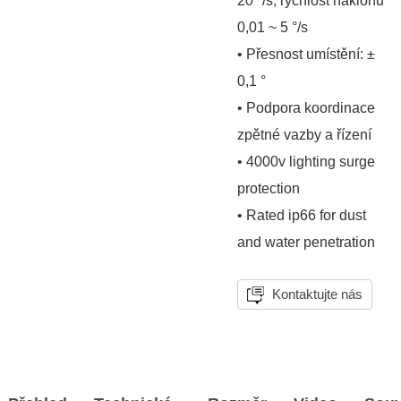
20 °/s; rychlost náklonu
0,01 ~ 5 °/s
• Přesnost umístění: ±
0,1 °
• Podpora koordinace
zpětné vazby a řízení
• 4000v lighting surge
protection
• Rated ip66 for dust
and water penetration
Kontaktujte nás