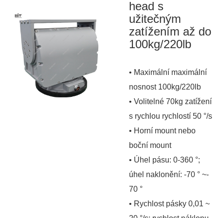
head s
užitečným
zatížením až do
100kg/220lb
• Maximální maximální
nosnost 100kg/220lb
• Volitelné 70kg zatížení
s rychlou rychlostí 50 °/s
• Horní mount nebo
boční mount
• Úhel pásu: 0-360 °;
úhel naklonění: -70 ° ~-
70 °
• Rychlost pásky 0,01 ~