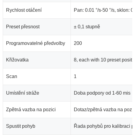
Rychlost otáčení
Pan: 0.01 °/s-50 °/s, sklon: 0.
Preset přesnost
± 0,1 stupně
Programovatelné předvolby
200
Křižovatka
8, each with 10 preset positi
Scan
1
Umístění stráže
Doba podpory od 1-60 mis
Zpětná vazba na pozici
Dotaz/zpětná vazba na pozic
Spustit pohyb
Řada pohybů pro kalibraci př