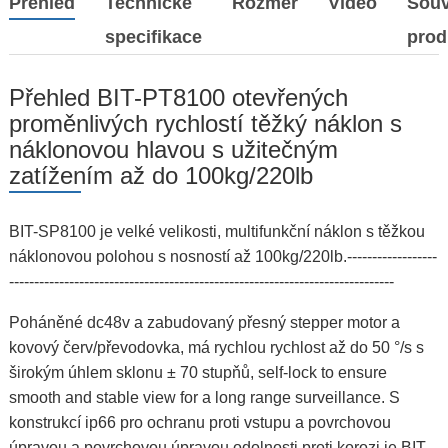
Přehled
Technické
Rozměr
Video
Souv
specifikace
prod
Přehled BIT-PT8100 otevřených
proměnlivých rychlostí těžký náklon s
náklonovou hlavou s užitečným
zatížením až do 100kg/220lb
BIT-SP8100 je velké velikosti, multifunkční náklon s těžkou
náklonovou polohou s nosností až 100kg/220lb.------------------
-----------------------------------------------------------------------------
Poháněné dc48v a zabudovaný přesný stepper motor a
kovový červ/převodovka, má rychlou rychlost až do 50 °/s s
širokým úhlem sklonu ± 70 stupňů, self-lock to ensure
smooth and stable view for a long range surveillance. S
konstrukcí ip66 pro ochranu proti vstupu a povrchovou
úpravou a povrchovou úpravou odolnosti proti korozi je BIT-