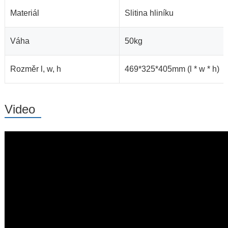
Materiál
Slitina hliníku
Váha
50kg
Rozměr l, w, h
469*325*405mm (l * w * h)
Video