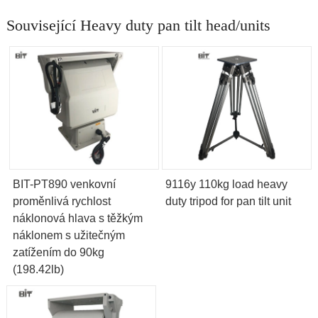
Související Heavy duty pan tilt head/units
BIT-PT890 venkovní
9116y 110kg load heavy
proměnlivá rychlost
duty tripod for pan tilt unit
náklonová hlava s těžkým
náklonem s užitečným
zatížením do 90kg
(198.42lb)