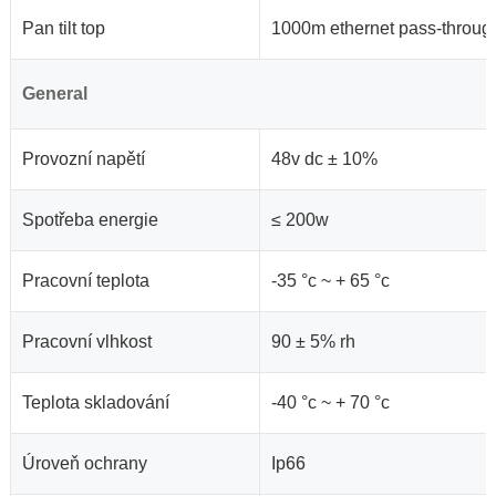
Pan tilt top
1000m ethernet pass-through, 
General
Provozní napětí
48v dc ± 10%
Spotřeba energie
≤ 200w
Pracovní teplota
-35 °c ~ + 65 °c
Pracovní vlhkost
90 ± 5% rh
Teplota skladování
-40 °c ~ + 70 °c
Úroveň ochrany
Ip66