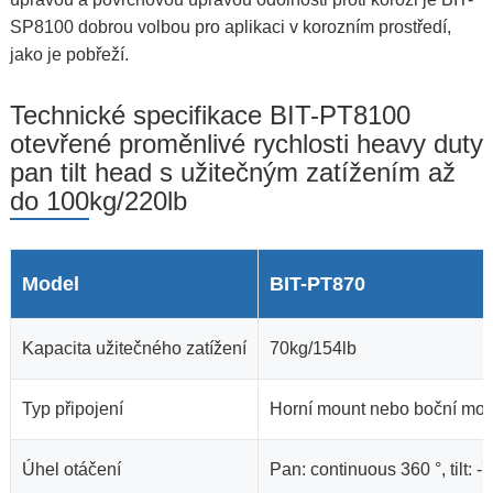
SP8100 dobrou volbou pro aplikaci v korozním prostředí,
jako je pobřeží.
Technické specifikace BIT-PT8100
otevřené proměnlivé rychlosti heavy duty
pan tilt head s užitečným zatížením až
do 100kg/220lb
Model
BIT-PT870
Kapacita užitečného zatížení
70kg/154lb
Typ připojení
Horní mount nebo boční mou
Úhel otáčení
Pan: continuous 360 °, tilt: -7