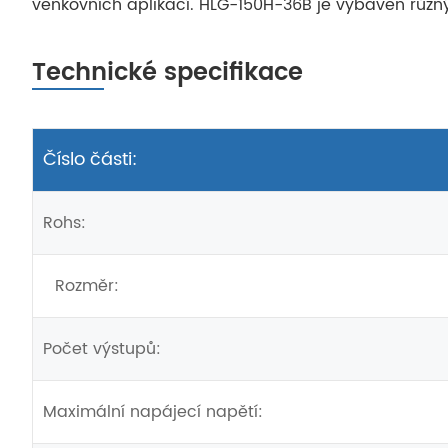
venkovních aplikací. HLG-150H-36B je vybaven různým
Technické specifikace
Číslo části:
Rohs:
Rozměr:
Počet výstupů:
Maximální napájecí napětí: