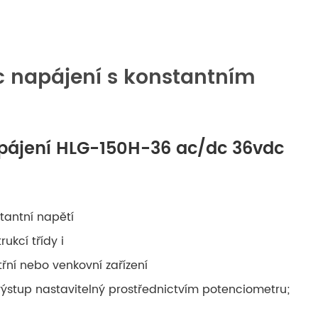
русский
português
 napájení s konstantním
العربية
tiếng việt
apájení HLG-150H-36 ac/dc 36vdc
ไทย
čeština
tantní napětí
dansk
rukcí třídy i
třní nebo venkovní zařízení
Svenska
výstup nastavitelný prostřednictvím potenciometru;