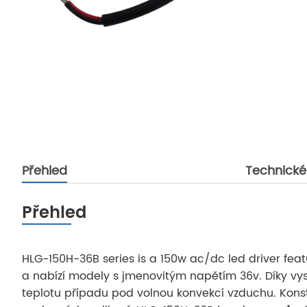
Přehled
Technické
Přehled
HLG-150H-36B series is a 150w ac/dc led driver fe
a nabízí modely s jmenovitým napětím 36v. Díky vys
teplotu případu pod volnou konvekcí vzduchu. Konst