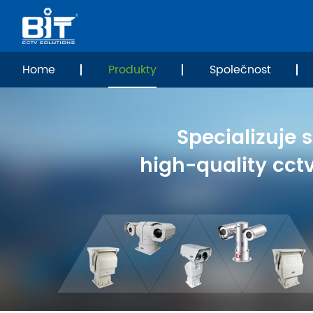
Home
Produkty
Společnost
Specializuje 
high-quality cct