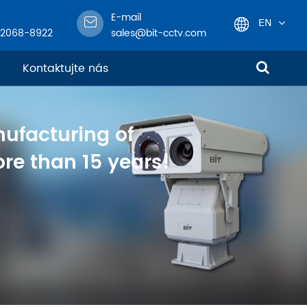
E-mail
EN
-2068-8922
sales@bit-cctv.com
English
Kontaktujte nás
日本語
nufacturing of
한국어
re than 15 years!
français
Deutsch
Español
italiano