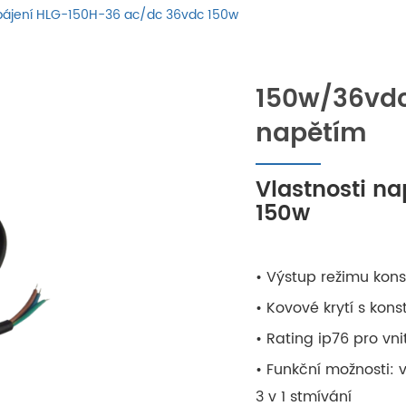
ájení HLG-150H-36 ac/dc 36vdc 150w
150w/36vdc
napětím
Vlastnosti n
150w
• Výstup režimu kons
• Kovové krytí s konst
• Rating ip76 pro vni
• Funkční možnosti: 
3 v 1 stmívání