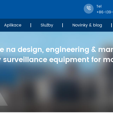
Tel
+86-139
Aplikace
Služby
Novinky & blog
se na design, engineering & ma
v surveillance equipment for mo