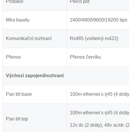
Protokol
Pelco p/d
Míra baudu
2400/4800/9600/19200 bps
Komunikační rozhraní
Rs485 (volitelný rs422)
Přenos
Přenos červíku
Výchozí zapojení/rozhraní
Pan tilt base
100m ethernet s rj45 (4 dráty,
100m ethernet s rj45 (4 dráty, 
Pan tilt top
12v dc (2 dráty), 48v ac/dc (2 