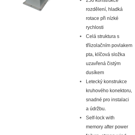
256 konstrukce
rozdělení, hladká
rotace při nízké
rychlosti
Celá struktura s
tříizolačním povlakem
pta, klíčová složka
uzavřená čistým
dusíkem
Letecký konstrukce
kruhového konektoru,
snadné pro instalaci
a údržbu.
Self-lock with
memory after power