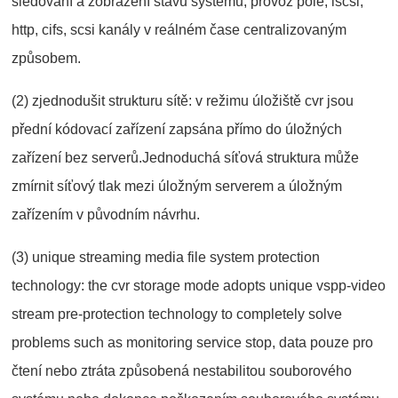
sledování a zobrazení stavu systému, provoz pole, iscsi,
http, cifs, scsi kanály v reálném čase centralizovaným
způsobem.
(2) zjednodušit strukturu sítě: v režimu úložiště cvr jsou
přední kódovací zařízení zapsána přímo do úložných
zařízení bez serverů.Jednoduchá síťová struktura může
zmírnit síťový tlak mezi úložným serverem a úložným
zařízením v původním návrhu.
(3) unique streaming media file system protection
technology: the cvr storage mode adopts unique vspp-video
stream pre-protection technology to completely solve
problems such as monitoring service stop, data pouze pro
čtení nebo ztráta způsobená nestabilitou souborového