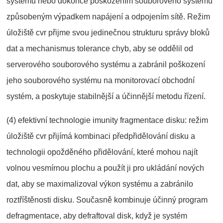
systému nebo dokonce poškozením souborového systému
způsobeným výpadkem napájení a odpojením sítě. Režim
úložiště cvr přijme svou jedinečnou strukturu správy bloků
dat a mechanismus tolerance chyb, aby se oddělil od
serverového souborového systému a zabránil poškození
jeho souborového systému na monitorovací obchodní
systém, a poskytuje stabilnější a účinnější metodu řízení.
(4) efektivní technologie imunity fragmentace disku: režim
úložiště cvr přijímá kombinaci předpřidělování disku a
technologii opožděného přidělování, které mohou najít
volnou vesmírnou plochu a použít ji pro ukládání nových
dat, aby se maximalizoval výkon systému a zabránilo
roztříštěnosti disku. Současně kombinuje účinný program
defragmentace, aby defraftoval disk, když je systém