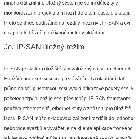
mnohokrát zmínili. Úložný systém je velmi důležitý v
monitorovacím projektu a mnozí lidé o tom často diskutují.
Proto se dnes podíváme na rozdíly mezi nvr, IP-SAN a cvr,
což jsou tři běžně používané metody ukládání.
Jo. IP-SAN úložný režim
IP-SAN je systém úložiště san založený na síti ip ethernet.
Používá protokol iscsi pro předávání dat a ukládání dat
přímo na síť ip. Protokol iscsi vysílá příkazové pakety scsi v
paketech tcp/ip, což je scsi přes tcp/ip. IP-SAN framework
používá ethernet sítě, ethernet karty a zařízení pro úložiště
iscsi. IP-SAN může skladovací zařízení rozdělit do jednoho
nebo více svazků a vyvážet je na klienta aplikace front-end
a klientský počítač může pro tyto dovezené svazky vytvořit