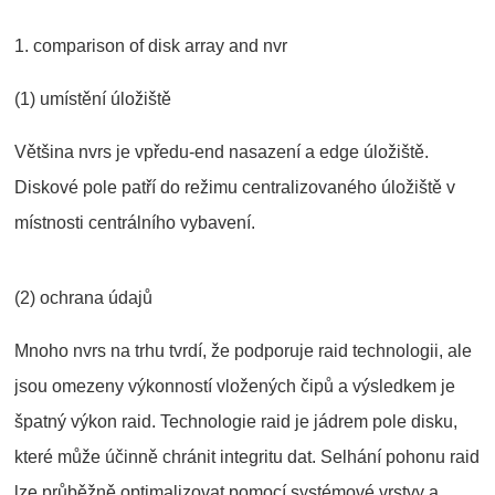
1. comparison of disk array and nvr
(1) umístění úložiště
Většina nvrs je vpředu-end nasazení a edge úložiště.
Diskové pole patří do režimu centralizovaného úložiště v
místnosti centrálního vybavení.
(2) ochrana údajů
Mnoho nvrs na trhu tvrdí, že podporuje raid technologii, ale
jsou omezeny výkonností vložených čipů a výsledkem je
špatný výkon raid. Technologie raid je jádrem pole disku,
které může účinně chránit integritu dat. Selhání pohonu raid
lze průběžně optimalizovat pomocí systémové vrstvy a