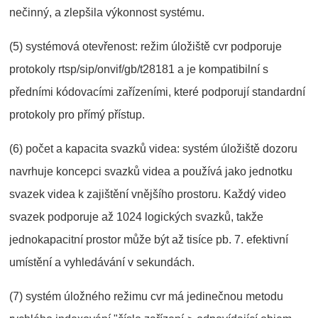
nečinný, a zlepšila výkonnost systému.
(5) systémová otevřenost: režim úložiště cvr podporuje
protokoly rtsp/sip/onvif/gb/t28181 a je kompatibilní s
předními kódovacími zařízeními, které podporují standardní
protokoly pro přímý přístup.
(6) počet a kapacita svazků videa: systém úložiště dozoru
navrhuje koncepci svazků videa a používá jako jednotku
svazek videa k zajištění vnějšího prostoru. Každý video
svazek podporuje až 1024 logických svazků, takže
jednokapacitní prostor může být až tisíce pb. 7. efektivní
umístění a vyhledávání v sekundách.
(7) systém úložného režimu cvr má jedinečnou metodu