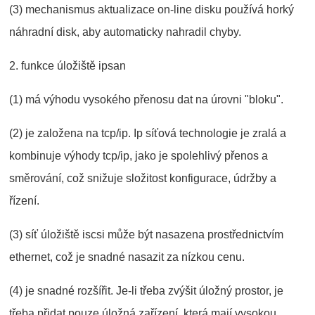
(3) mechanismus aktualizace on-line disku používá horký
náhradní disk, aby automaticky nahradil chyby.
2. funkce úložiště ipsan
(1) má výhodu vysokého přenosu dat na úrovni "bloku".
(2) je založena na tcp/ip. Ip síťová technologie je zralá a
kombinuje výhody tcp/ip, jako je spolehlivý přenos a
směrování, což snižuje složitost konfigurace, údržby a
řízení.
(3) síť úložiště iscsi může být nasazena prostřednictvím
ethernet, což je snadné nasazit za nízkou cenu.
(4) je snadné rozšířit. Je-li třeba zvýšit úložný prostor, je
třeba přidat pouze úložná zařízení, která mají vysokou