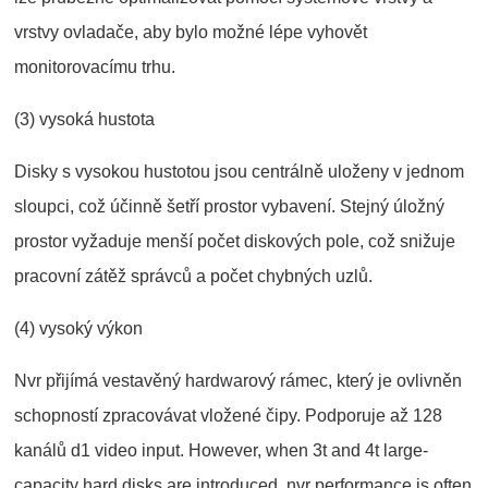
vrstvy ovladače, aby bylo možné lépe vyhovět
monitorovacímu trhu.
(3) vysoká hustota
Disky s vysokou hustotou jsou centrálně uloženy v jednom
sloupci, což účinně šetří prostor vybavení. Stejný úložný
prostor vyžaduje menší počet diskových pole, což snižuje
pracovní zátěž správců a počet chybných uzlů.
(4) vysoký výkon
Nvr přijímá vestavěný hardwarový rámec, který je ovlivněn
schopností zpracovávat vložené čipy. Podporuje až 128
kanálů d1 video input. However, when 3t and 4t large-
capacity hard disks are introduced, nvr performance is often