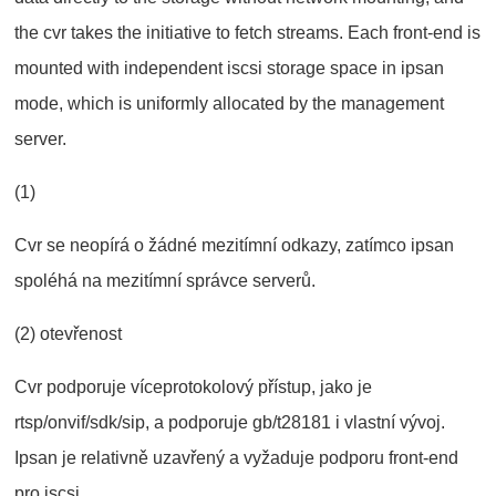
the cvr takes the initiative to fetch streams. Each front-end is
mounted with independent iscsi storage space in ipsan
mode, which is uniformly allocated by the management
server.
(1)
Cvr se neopírá o žádné mezitímní odkazy, zatímco ipsan
spoléhá na mezitímní správce serverů.
(2) otevřenost
Cvr podporuje víceprotokolový přístup, jako je
rtsp/onvif/sdk/sip, a podporuje gb/t28181 i vlastní vývoj.
Ipsan je relativně uzavřený a vyžaduje podporu front-end
pro iscsi.