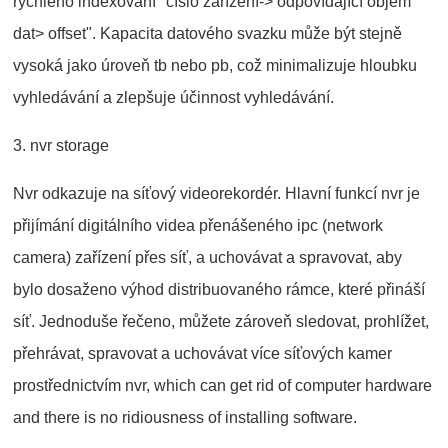
rychlého indexování "číslo zařízení-> odpovídající objem
dat> offset". Kapacita datového svazku může být stejně
vysoká jako úroveň tb nebo pb, což minimalizuje hloubku
vyhledávání a zlepšuje účinnost vyhledávání.
3. nvr storage
Nvr odkazuje na síťový videorekordér. Hlavní funkcí nvr je
přijímání digitálního videa přenášeného ipc (network
camera) zařízení přes síť, a uchovávat a spravovat, aby
bylo dosaženo výhod distribuovaného rámce, které přináší
síť. Jednoduše řečeno, můžete zároveň sledovat, prohlížet,
přehrávat, spravovat a uchovávat více síťových kamer
prostřednictvím nvr, which can get rid of computer hardware
and there is no ridiousness of installing software.