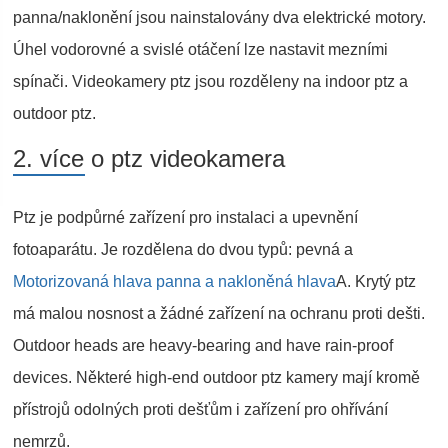
panna/naklonění jsou nainstalovány dva elektrické motory.
Úhel vodorovné a svislé otáčení lze nastavit mezními
spínači. Videokamery ptz jsou rozděleny na indoor ptz a
outdoor ptz.
2. více o ptz videokamera
Ptz je podpůrné zařízení pro instalaci a upevnění
fotoaparátu. Je rozdělena do dvou typů: pevná a
Motorizovaná hlava panna a nakloněná hlava
A. Krytý ptz
má malou nosnost a žádné zařízení na ochranu proti dešti.
Outdoor heads are heavy-bearing and have rain-proof
devices. Některé high-end outdoor ptz kamery mají kromě
přístrojů odolných proti dešťům i zařízení pro ohřívání
nemrzů.