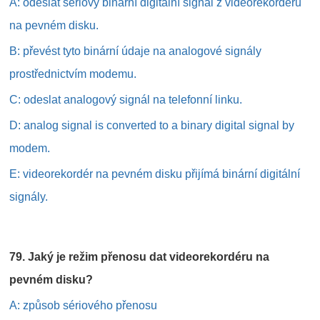
A: odeslat sériový binární digitální signál z videorekordéru
na pevném disku.
B: převést tyto binární údaje na analogové signály
prostřednictvím modemu.
C: odeslat analogový signál na telefonní linku.
D: analog signal is converted to a binary digital signal by
modem.
E: videorekordér na pevném disku přijímá binární digitální
signály.
79. Jaký je režim přenosu dat videorekordéru na
pevném disku?
A: způsob sériového přenosu