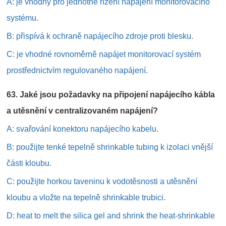
A: je vhodný pro jednotné řízení napájení monitorovacího
systému.
B: přispívá k ochraně napájecího zdroje proti blesku.
C: je vhodné rovnoměrně napájet monitorovací systém
prostřednictvím regulovaného napájení.
63. Jaké jsou požadavky na připojení napájecího kábla
a utěsnění v centralizovaném napájení?
A: svařování konektoru napájecího kabelu.
B: použijte tenké tepelně shrinkable tubing k izolaci vnější
části kloubu.
C: použijte horkou taveninu k vodotěsnosti a utěsnění
kloubu a vložte na tepelně shrinkable trubici.
D: heat to melt the silica gel and shrink the heat-shrinkable