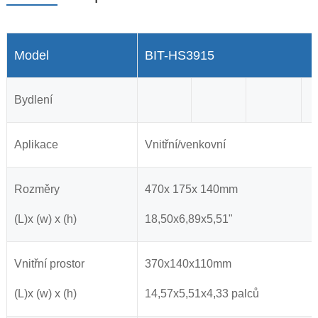
Model
BIT-HS3915
Bydlení
Aplikace
Vnitřní/venkovní
Rozměry
470x 175x 140mm
(L)x (w) x (h)
18,50x6,89x5,51"
Vnitřní prostor
370x140x110mm
(L)x (w) x (h)
14,57x5,51x4,33 palců