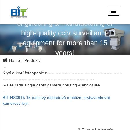
Specializuje se na design,
engineering & manufacturing of
high-quality cctv surveillance
equipment for more than 15
years!
Home
Produkty
Krytí a krytí fotoaparátu:----------------------------------------------------
---------------------------------------------------------------
Lite řada single cabin camera housing & enclosure
BIT-HS3915 15 palcový nákladově efektivní krytý/venkovní
kamerový kryt