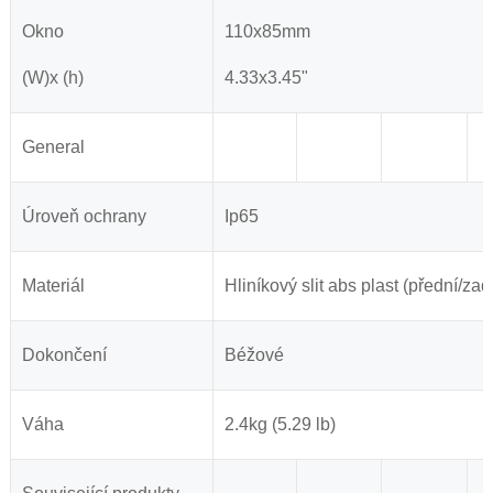
Okno
110x85mm
(W)x (h)
4.33x3.45"
General
Úroveň ochrany
Ip65
Materiál
Hliníkový slit abs plast (přední/zadn
Dokončení
Béžové
Váha
2.4kg (5.29 lb)