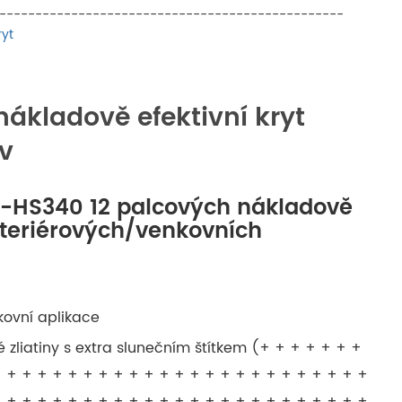
русский
--------------------------------------------------
ryt
português
العربية
nákladově efektivní kryt
v
tiếng việt
ไทย
IT-HS340 12 palcových nákladově
nteriérových/venkovních
čeština
dansk
ovní aplikace
Svenska
vé zliatiny s extra slunečním štítkem (+ + + + + + +
 + + + + + + + + + + + + + + + + + + + + + + + +
 + + + + + + + + + + + + + + + + + + + + + + + +