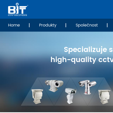
Home
Produkty
Společnost
Specializuje 
high-quality cct