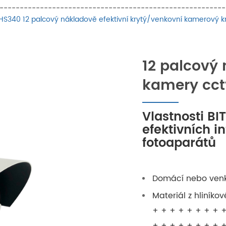
----------------------------------------------------------
HS340 12 palcový nákladově efektivní krytý/venkovní kamerový k
12 palcový 
kamery cct
Vlastnosti B
efektivních i
fotoaparátů
Domácí nebo venk
Materiál z hliníko
+ + + + + + + + +
+ + + + + + + + +