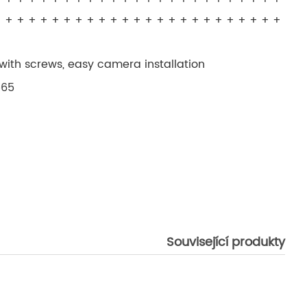
 + + + + + + + + + + + + + + + + + + + + + + + +
with screws, easy camera installation
p65
Související produkty