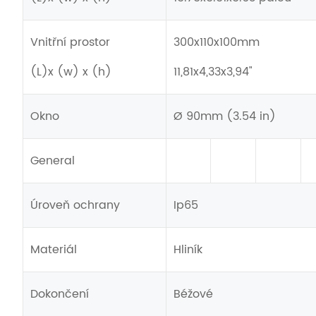
Vnitřní prostor
300x110x100mm
(L)x (w) x (h)
11,81x4,33x3,94"
Okno
Ø 90mm (3.54 in)
General
Úroveň ochrany
Ip65
Materiál
Hliník
Dokončení
Béžové