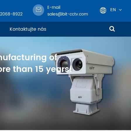
E-mail
EN
-2068-8922
sales@bit-cctv.com
English
Kontaktujte nás
日本語
nufacturing of
한국어
re than 15 years!
français
Deutsch
Español
italiano