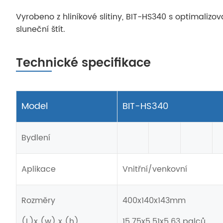
Vyrobeno z hliníkové slitiny, BIT-HS340 s optimaliz
sluneční štít.
Technické specifikace
Model
BIT-HS340
Bydlení
Aplikace
Vnitřní/venkovní
Rozměry
400x140x143mm
(L)x (w) x (h)
15.75x5.51x5.63 palců