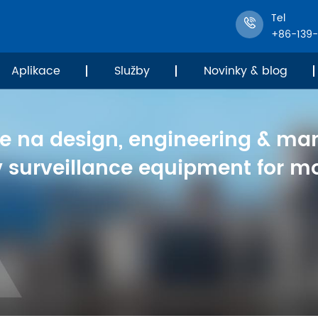
Tel
+86-139
Aplikace
Služby
Novinky & blog
se na design, engineering & ma
v surveillance equipment for mo