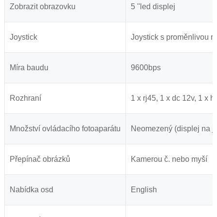
Zobrazit obrazovku
5 ''led displej
Joystick
Joystick s proměnlivou ry
Míra baudu
9600bps
Rozhraní
1 x rj45, 1 x dc 12v, 1 x h
Množství ovládacího fotoaparátu
Neomezený (displej na j
Přepínač obrázků
Kamerou č. nebo myší
Nabídka osd
English