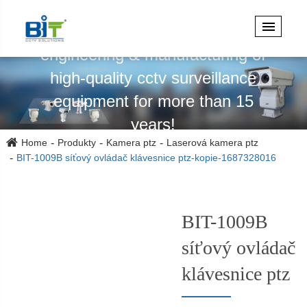
Specializuje se na design,
engineering & manufacturing of
high-quality cctv surveillance
equipment for more than 15
years!
Home
Produkty
Kamera ptz
Laserová kamera ptz
BIT-1009B síťový ovládač klávesnice ptz-kopie-1687328016
BIT-1009B
síťový ovládač
klávesnice ptz