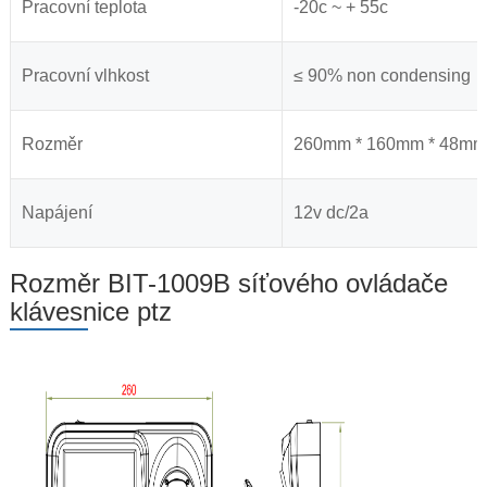
Pracovní teplota
-20c ~ + 55c
Pracovní vlhkost
≤ 90% non condensing
Rozměr
260mm * 160mm * 48mm
Napájení
12v dc/2a
Rozměr BIT-1009B síťového ovládače
klávesnice ptz