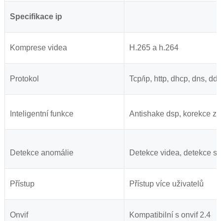
Specifikace ip
Komprese videa
H.265 a h.264
Protokol
Tcp/ip, http, dhcp, dns, ddn
Inteligentní funkce
Antishake dsp, korekce zk
Detekce anomálie
Detekce videa, detekce sel
Přístup
Přístup více uživatelů
Onvif
Kompatibilní s onvif 2.4