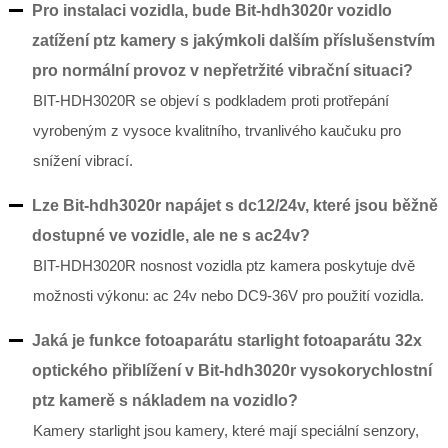
Pro instalaci vozidla, bude Bit-hdh3020r vozidlo
zatížení ptz kamery s jakýmkoli dalším příslušenstvím
pro normální provoz v nepřetržité vibrační situaci?
BIT-HDH3020R se objeví s podkladem proti protřepání
vyrobeným z vysoce kvalitního, trvanlivého kaučuku pro
snížení vibrací.
Lze Bit-hdh3020r napájet s dc12/24v, které jsou běžně
dostupné ve vozidle, ale ne s ac24v?
BIT-HDH3020R nosnost vozidla ptz kamera poskytuje dvě
možnosti výkonu: ac 24v nebo DC9-36V pro použití vozidla.
Jaká je funkce fotoaparátu starlight fotoaparátu 32x
optického přiblížení v Bit-hdh3020r vysokorychlostní
ptz kamerě s nákladem na vozidlo?
Kamery starlight jsou kamery, které mají speciální senzory,