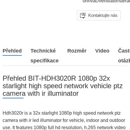
ohřívač/ventilátor/stěra
Kontaktujte nás
Přehled
Technické
Rozměr
Video
Čast
specifikace
otáz
Přehled BIT-HDH3020R 1080p 32x
starlight high speed network vehicle ptz
camera with ir illuminator
Hdh3020r is a 32x starlight 1080p high speed network ptz
camera with ir led illuminator for vehicle, indoor and outdoor
use. It features 1080p full hd resolution, h.265 network video