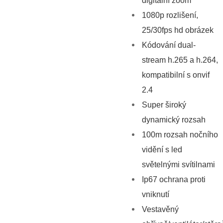
digitální zoom
1080p rozlišení,
25/30fps hd obrázek
Kódování dual-
stream h.265 a h.264,
kompatibilní s onvif
2.4
Super široký
dynamický rozsah
100m rozsah nočního
vidění s led
světelnými svítilnami
Ip67 ochrana proti
vniknutí
Vestavěný