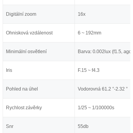
Digitální zoom
16x
Ohnisková vzdálenost
6 ~ 192mm
Minimální osvětlení
Barva: 0.002lux (f1.5, agc 
Iris
F.15 ~ f4.3
Pohled na úhel
Vodorovná 61.2 °-2.32 °
Rychlost závěrky
1/25 ~ 1/100000s
Snr
55db