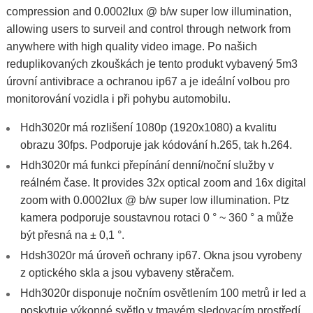
compression and 0.0002lux @ b/w super low illumination,
allowing users to surveil and control through network from
anywhere with high quality video image. Po našich
reduplikovaných zkouškách je tento produkt vybavený 5m3
úrovní antivibrace a ochranou ip67 a je ideální volbou pro
monitorování vozidla i při pohybu automobilu.
Hdh3020r má rozlišení 1080p (1920x1080) a kvalitu
obrazu 30fps. Podporuje jak kódování h.265, tak h.264.
Hdh3020r má funkci přepínání denní/noční služby v
reálném čase. It provides 32x optical zoom and 16x digital
zoom with 0.0002lux @ b/w super low illumination. Ptz
kamera podporuje soustavnou rotaci 0 ° ~ 360 ° a může
být přesná na ± 0,1 °.
Hdsh3020r má úroveň ochrany ip67. Okna jsou vyrobeny
z optického skla a jsou vybaveny stěračem.
Hdh3020r disponuje nočním osvětlením 100 metrů ir led a
poskytuje výkonné světlo v tmavém sledovacím prostředí.