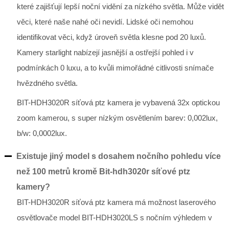
které zajišťují lepší noční vidění za nízkého světla. Může vidět
věci, které naše nahé oči nevidí. Lidské oči nemohou
identifikovat věci, když úroveň světla klesne pod 20 luxů.
Kamery starlight nabízejí jasnější a ostřejší pohled i v
podmínkách 0 luxu, a to kvůli mimořádné citlivosti snímače
hvězdného světla.
BIT-HDH3020R síťová ptz kamera je vybavená 32x optickou
zoom kamerou, s super nízkým osvětlením barev: 0,002lux,
b/w: 0,0002lux.
Existuje jiný model s dosahem nočního pohledu více
než 100 metrů kromě Bit-hdh3020r síťové ptz
kamery?
BIT-HDH3020R síťová ptz kamera má možnost laserového
osvětlovače model BIT-HDH3020LS s nočním výhledem v