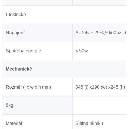
Elektrické
Napájení
Ac 24v ± 25%,50/60hz; dc9
Spotřeba energie
≤ 50w
Mechanické
Rozměr (l x w x h mm)
345 (l) x190 (w) x245 (h)
8kg
Materiál
Slitina hliníku