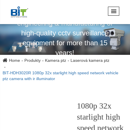
Specializuje se na design,
engineering & manufacturing of
high-quality cctv surveillance
equipment for more than 15
years!
Home
Produkty
Kamera ptz
Laserová kamera ptz
BIT-HDH3020R 1080p 32x starlight high speed network vehicle
ptz camera with ir illuminator
1080p 32x
starlight high
speed network