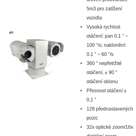
5m3 pro zatížení
vozidla
Vysoká rychlost
otáčení: pan 0.1 ° ~
100 °/s; naklonění:
0.1 ° ~ 60 °/s
360 ° nepřetržité
otáčení, ± 90 °
otáčení sklonu
Přesnost otáčení ±
0,1 °
128 přednastavených
pozic
32x optické zoom/16x