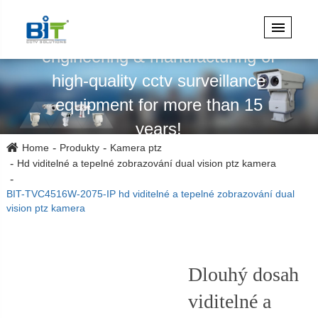
Specializuje se na design,
engineering & manufacturing of
high-quality cctv surveillance
equipment for more than 15
years!
Home
Produkty
Kamera ptz
Hd viditelné a tepelné zobrazování dual vision ptz kamera
BIT-TVC4516W-2075-IP hd viditelné a tepelné zobrazování dual
vision ptz kamera
Dlouhý dosah
viditelné a