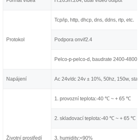
Formát videa
H.265/h.264, dual video output
Tcp/ip, http, dhcp, dns, ddns, rtp, etc.
Protokol
Podpora onvif2.4
Pelco-p-pelco-d, baudrate 2400-4800-
Napájení
Ac 24v/dc 24v ± 10%, 50hz, 150w, sta
1. provozní teplota:-40 ℃ ~ + 65 ℃
2. skladovací teplota:-40 ℃ ~ + 65 ℃
Životní prostředí
3. humidity:<90%