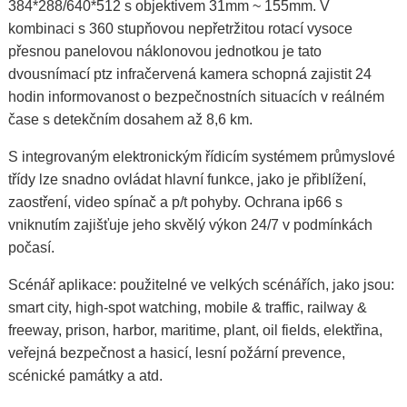
384*288/640*512 s objektivem 31mm ~ 155mm. V
kombinaci s 360 stupňovou nepřetržitou rotací vysoce
přesnou panelovou náklonovou jednotkou je tato
dvousnímací ptz infračervená kamera schopná zajistit 24
hodin informovanost o bezpečnostních situacích v reálném
čase s detekčním dosahem až 8,6 km.
S integrovaným elektronickým řídicím systémem průmyslové
třídy lze snadno ovládat hlavní funkce, jako je přiblížení,
zaostření, video spínač a p/t pohyby. Ochrana ip66 s
vniknutím zajišťuje jeho skvělý výkon 24/7 v podmínkách
počasí.
Scénář aplikace: použitelné ve velkých scénářích, jako jsou:
smart city, high-spot watching, mobile & traffic, railway &
freeway, prison, harbor, maritime, plant, oil fields, elektřina,
veřejná bezpečnost a hasicí, lesní požární prevence,
scénické památky a atd.