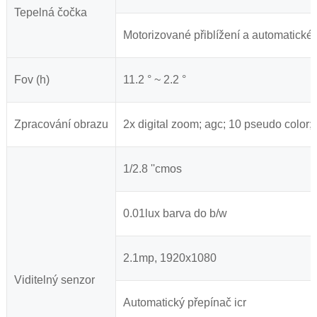
Tepelná čočka
Motorizované přiblížení a automatické 
Fov (h)
11.2 ° ~ 2.2 °
Zpracování obrazu
2x digital zoom; agc; 10 pseudo colo
1/2.8 ''cmos
0.01lux barva do b/w
2.1mp, 1920x1080
Viditelný senzor
Automatický přepínač icr