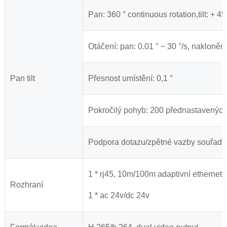
Pan: 360 ° continuous rotation,tilt: + 45
Otáčení: pan: 0.01 ° ~ 30 °/s, naklonění:
Pan tilt
Přesnost umístění: 0,1 °
Pokročilý pohyb: 200 přednastavených p
Podpora dotazu/zpětné vazby souřadnic
1 * rj45, 10m/100m adaptivní ethernet p
Rozhraní
1 * ac 24v/dc 24v