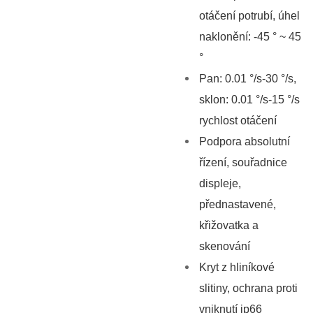
otáčení potrubí, úhel
naklonění: -45 ° ~ 45
°
Pan: 0.01 °/s-30 °/s,
sklon: 0.01 °/s-15 °/s
rychlost otáčení
Podpora absolutní
řízení, souřadnice
displeje,
přednastavené,
křižovatka a
skenování
Kryt z hliníkové
slitiny, ochrana proti
vniknutí ip66