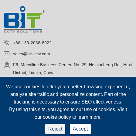
+86-139-2068-8922
sales@bit-cctv.com
F9, Macalline Business Center, No. 29, Heiniucheng Rd., Hexi
District, Tianjin, China
We use cookies to offer you a better browsing experience,
analyze site traffic and personalize content. Part of the
tracking is necessary to ensure SEO effectiveness,
By using this site, you agree to our use of cookies. Visit
Copyright©
Blue Icon (Tianjin) Technology Co., Ltd.
Všechna
our
cookie policy
to learn more.
práva vyhrazena.
sep-footer
Mapa stránek
|
Reject
Accept
Zásady ochrany osobních údajů