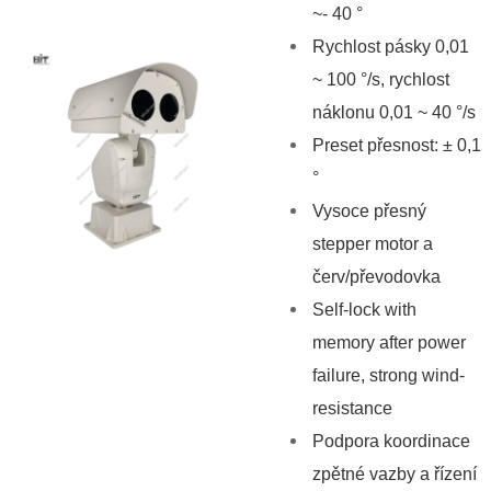
~- 40 °
Rychlost pásky 0,01
~ 100 °/s, rychlost
náklonu 0,01 ~ 40 °/s
Preset přesnost: ± 0,1
°
Vysoce přesný
stepper motor a
červ/převodovka
Self-lock with
memory after power
failure, strong wind-
resistance
Podpora koordinace
zpětné vazby a řízení