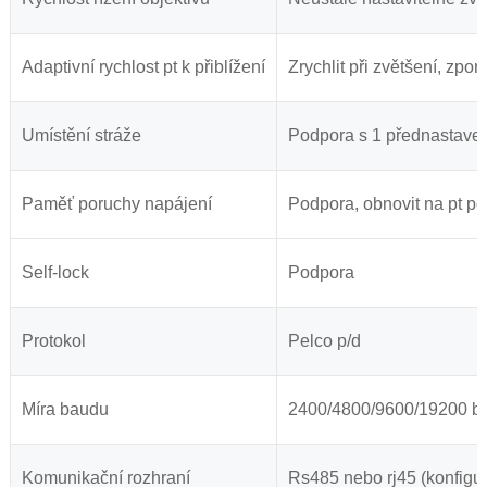
Adaptivní rychlost pt k přiblížení
Zrychlit při zvětšení, zpom
Umístění stráže
Podpora s 1 přednastaven
Paměť poruchy napájení
Podpora, obnovit na pt p
Self-lock
Podpora
Protokol
Pelco p/d
Míra baudu
2400/4800/9600/19200 b
Komunikační rozhraní
Rs485 nebo rj45 (konfigur