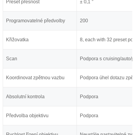
Preset přesnost
± 0,1 °
Programovatelné předvolby
200
Křižovatka
8, each with 32 preset pos
Scan
Podpora s cruising/auto/p
Koordinovat zpětnou vazbu
Podpora úhel dotazu zpět
Absolutní kontrola
Podpora
Předvolba objektivu
Podpora
Rychlost řízení objektivu
Neustále nastavitelné zvět