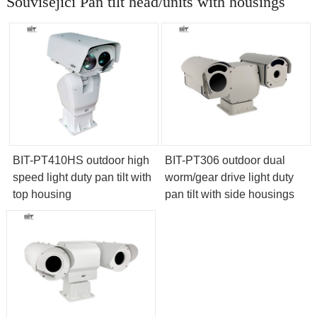
Související Pan tilt head/units with housings
BIT-PT410HS outdoor high
BIT-PT306 outdoor dual
speed light duty pan tilt with
worm/gear drive light duty
top housing
pan tilt with side housings