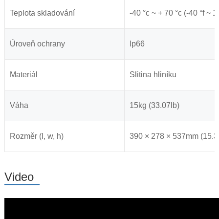
Teplota skladování
-40 °c ~ + 70 °c (-40 °f ~ 1
Úroveň ochrany
Ip66
Materiál
Slitina hliníku
Váha
15kg (33.07lb)
Rozměr (l, w, h)
390 × 278 × 537mm (15.3
Video