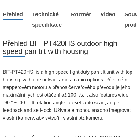
Přehled
Technické
Rozměr
Video
Souv
specifikace
prod
Přehled BIT-PT420HS outdoor high
speed pan tilt with housing
BIT-PT420HS, is a high speed light duty pan tilt unit with top
housing, with one or two camera cabin options. Při silném
stepperovém motoru a přenos červeřového převodu je jeho
maximální rychlost otáčení až 100 °/s. It also features wide
-90 ° ~- 40 ° tilt rotation angle, preset, auto scan, angle
feedback and self-lock. Uživatelé mohou snadno integrovat
vlastní kamery, aby vytvořili vlastní ptz kameru.