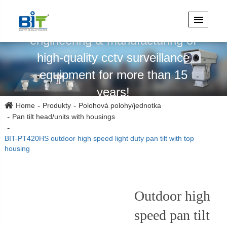
Specializuje se na design,
engineering & manufacturing of
high-quality cctv surveillance
equipment for more than 15
years!
Home
Produkty
Polohová polohy/jednotka
Pan tilt head/units with housings
BIT-PT420HS outdoor high speed light duty pan tilt with top
housing
Outdoor high
speed pan tilt