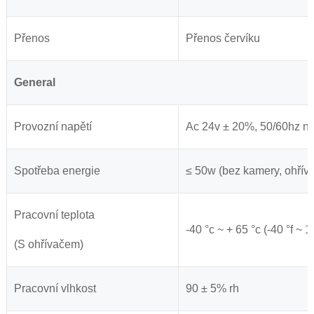
Přenos
Přenos červíku
General
Provozní napětí
Ac 24v ± 20%, 50/60hz n
Spotřeba energie
≤ 50w (bez kamery, ohříva
Pracovní teplota
-40 °c ~ + 65 °c (-40 °f ~ 1
(S ohřívačem)
Pracovní vlhkost
90 ± 5% rh