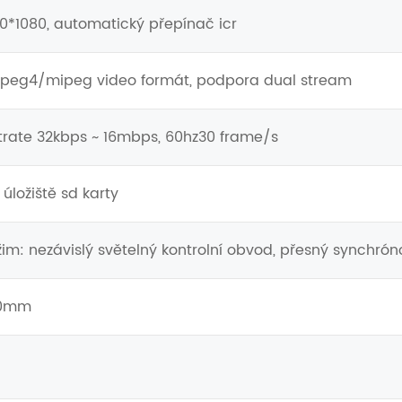
0*1080, automatický přepínač icr
peg4/mipeg video formát, podpora dual stream
trate 32kbps ~ 16mbps, 60hz30 frame/s
úložiště sd karty
ežim: nezávislý světelný kontrolní obvod, přesný synchr
00mm