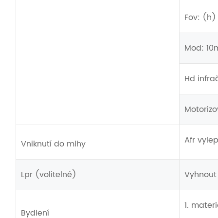
Fov: (h) 
Mod: 10
Hd infra
Motorizo
Afr vyle
Vniknutí do mlhy
Lpr (volitelné)
Vyhnout 
1. mater
Bydlení