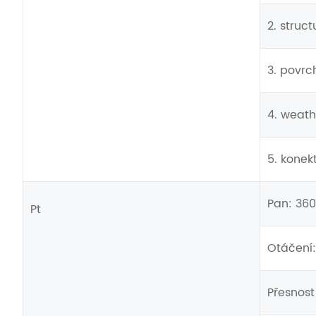
2. struc
3. povrc
4. weath
5. konek
Pan: 360 
Pt
Otáčení: 
Přesnost 