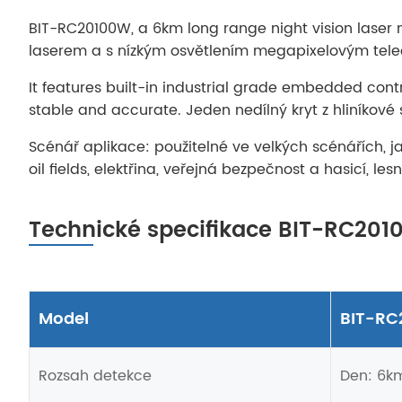
BIT-RC20100W, a 6km long range night vision laser
laserem a s nízkým osvětlením megapixelovým teleo
It features built-in industrial grade embedded contr
stable and accurate. Jeden nedílný kryt z hliníkové s
Scénář aplikace: použitelné ve velkých scénářích, jak
oil fields, elektřina, veřejná bezpečnost a hasicí, l
Technické specifikace BIT-RC2010
Model
BIT-RC
Rozsah detekce
Den: 6k