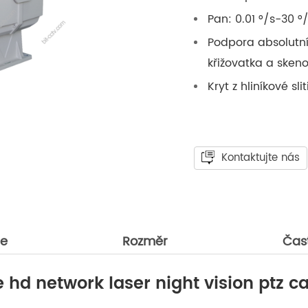
Pan: 0.01 °/s-30 °/
Podpora absolutní 
křižovatka a sken
Kryt z hliníkové sl
Kontaktujte nás
ce
Rozměr
Čas
hd network laser night vision ptz 