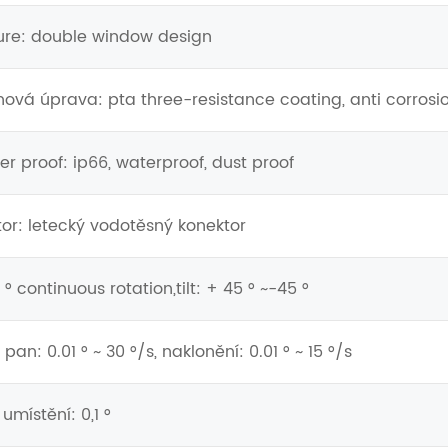
ture: double window design
hová úprava: pta three-resistance coating, anti corrosi
er proof: ip66, waterproof, dust proof
tor: letecký vodotěsný konektor
° continuous rotation,tilt: + 45 ° ~-45 °
pan: 0.01 ° ~ 30 °/s, naklonění: 0.01 ° ~ 15 °/s
umístění: 0,1 °