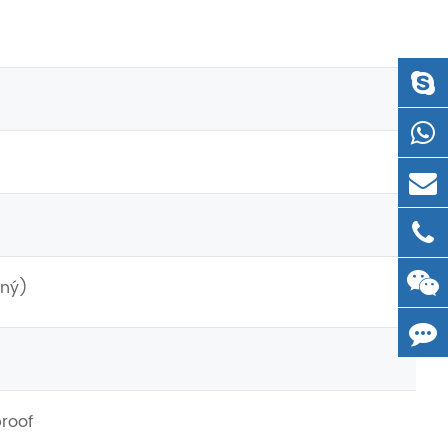
lný)
proof