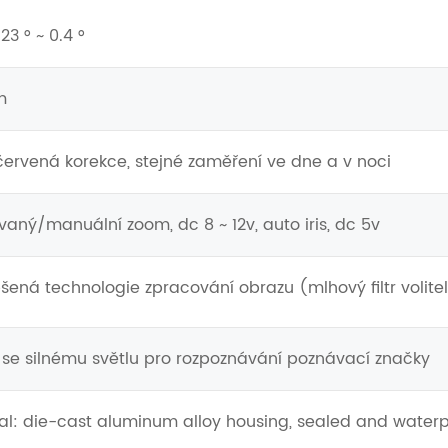
23 ° ~ 0.4 °
m
červená korekce, stejné zaměření ve dne a v noci
vaný/manuální zoom, dc 8 ~ 12v, auto iris, dc 5v
pšená technologie zpracování obrazu (mlhový filtr volite
se silnému světlu pro rozpoznávání poznávací značky
ial: die-cast aluminum alloy housing, sealed and water