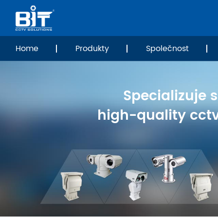
Home
Produkty
Společnost
Specializuje 
high-quality cct