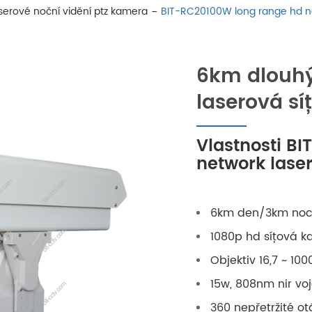
aserové noční vidění ptz kamera
BIT-RC20100W long range hd ne
6km dlouhý
laserová sí
Vlastnosti B
network laser
6km den/3km noc 
1080p hd síťová k
Objektiv 16,7 ~ 1
15w, 808nm nir vo
360 nepřetržité ot