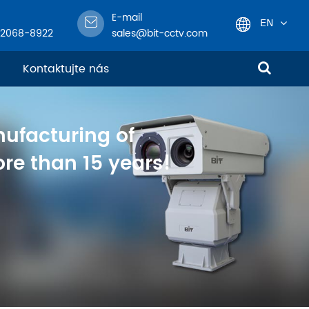
E-mail
EN
-2068-8922
sales@bit-cctv.com
English
Kontaktujte nás
日本語
nufacturing of
한국어
re than 15 years!
français
Deutsch
Español
italiano