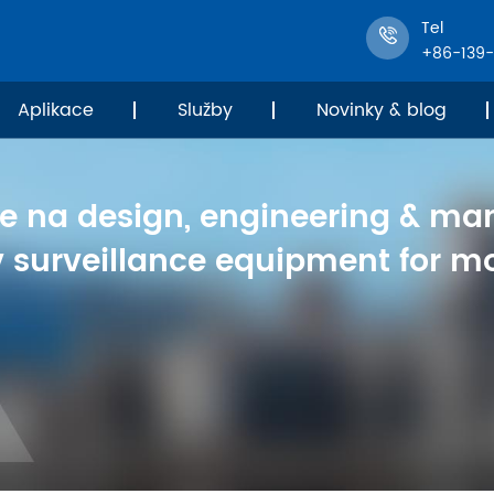
Tel
+86-139
Aplikace
Služby
Novinky & blog
se na design, engineering & ma
v surveillance equipment for mo