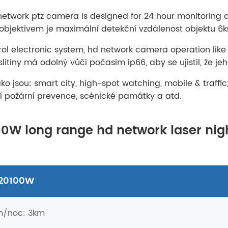
 network ptz camera is designed for 24 hour monitoring
bjektivem je maximální detekční vzdálenost objektu 6k
ol electronic system, hd network camera operation like z
litiny má odolný vůči počasím ip66, aby se ujistil, že je
o jsou: smart city, high-spot watching, mobile & traffic,
esní požární prevence, scénické památky a atd.
0W long range hd network laser nigh
20100W
m/noc: 3km