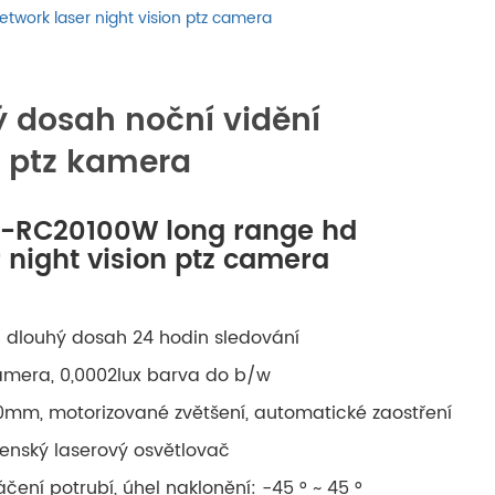
русский
twork laser night vision ptz camera
português
 dosah noční vidění
العربية
ť ptz kamera
tiếng việt
IT-RC20100W long range hd
ไทย
 night vision ptz camera
čeština
dlouhý dosah 24 hodin sledování
dansk
amera, 0,0002lux barva do b/w
000mm, motorizované zvětšení, automatické zaostření
Svenska
jenský laserový osvětlovač
áčení potrubí, úhel naklonění: -45 ° ~ 45 °