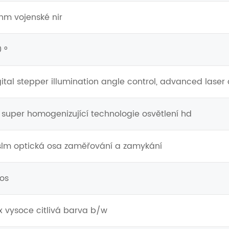
nm vojenské nir
0 °
igital stepper illumination angle control, advanced las
I super homogenizující technologie osvětlení hd
° slm optická osa zaměřování a zamykání
mos
x vysoce citlivá barva b/w