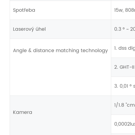
Spotřeba
15w, 808
Laserový úhel
0.3 ° ~ 2
1. dss d
Angle & distance matching technology
2. GHT-I
3. 0,01 
1/1.8 ''c
Kamera
0,0002lu