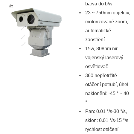
barva do b/w
23 ~ 750mm objektiv,
motorizované zoom,
automatické
zaostření
15w, 808nm nir
vojenský laserový
osvětlovač
360 nepřetržité
otáčení potrubí, úhel
naklonění: -45 ° ~ 40
°
Pan: 0.01 °/s-30 °/s,
sklon: 0.01 °/s-15 °/s
rychlost otáčení