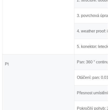
2. structure: doub
3. povrchová úprava
4. weather proof: i
5. konektor: letec
Pan: 360 ° continuou
Pt
Otáčení: pan: 0.01 °
Přesnost umístění: 
Pokročilý pohyb: 2