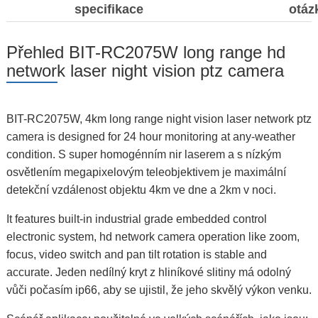
specifikace
otáz
Přehled BIT-RC2075W long range hd
network laser night vision ptz camera
BIT-RC2075W, 4km long range night vision laser network ptz
camera is designed for 24 hour monitoring at any-weather
condition. S super homogénním nir laserem a s nízkým
osvětlením megapixelovým teleobjektivem je maximální
detekční vzdálenost objektu 4km ve dne a 2km v noci.
It features built-in industrial grade embedded control
electronic system, hd network camera operation like zoom,
focus, video switch and pan tilt rotation is stable and
accurate. Jeden nedílný kryt z hliníkové slitiny má odolný
vůči počasím ip66, aby se ujistil, že jeho skvělý výkon venku.