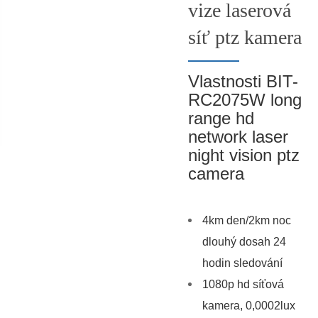
vize laserová
síť ptz kamera
Vlastnosti BIT-
RC2075W long
range hd
network laser
night vision ptz
camera
4km den/2km noc
dlouhý dosah 24
hodin sledování
1080p hd síťová
kamera, 0,0002lux