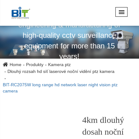
Specializuje se na design,
engineering & manufacturing of
high-quality cctv surveillance
equipment for more than 15
years!
Home
Produkty
Kamera ptz
Dlouhý rozsah hd síť laserové noční vidění ptz kamera
BIT-RC2075W long range hd network laser night vision ptz
camera
4km dlouhý
dosah noční