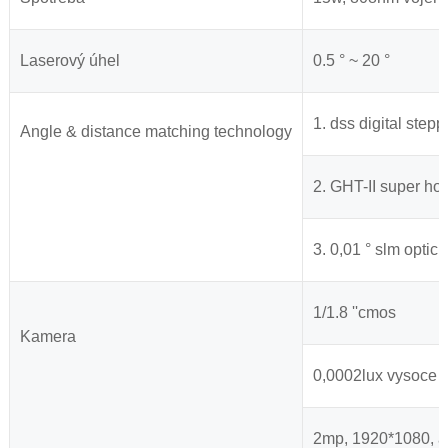
Laserový úhel
0.5 ° ~ 20 °
1. dss digital step
Angle & distance matching technology
2. GHT-II super ho
3. 0,01 ° slm opti
1/1.8 ''cmos
Kamera
0,0002lux vysoce c
2mp, 1920*1080, au