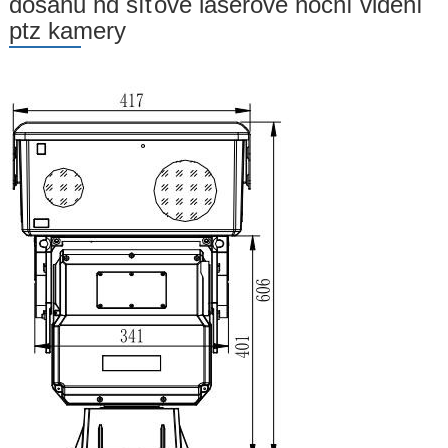
dosahu hd síťové laserové noční vidění
ptz kamery