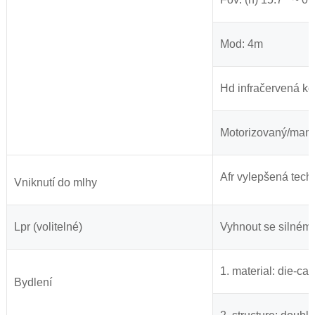
Mod: 4m
Hd infračervená ko
Motorizovaný/manuál
Afr vylepšená techn
Vniknutí do mlhy
Lpr (volitelné)
Vyhnout se silném
1. material: die-c
Bydlení