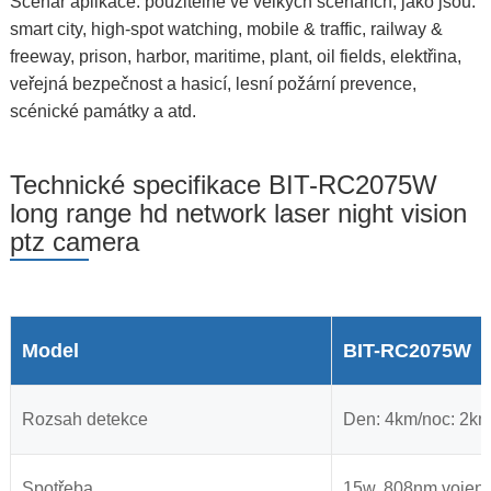
Scénář aplikace: použitelné ve velkých scénářích, jako jsou:
smart city, high-spot watching, mobile & traffic, railway &
freeway, prison, harbor, maritime, plant, oil fields, elektřina,
veřejná bezpečnost a hasicí, lesní požární prevence,
scénické památky a atd.
Technické specifikace BIT-RC2075W
long range hd network laser night vision
ptz camera
Model
BIT-RC2075W
Rozsah detekce
Den: 4km/noc: 2k
Spotřeba
15w, 808nm vojens