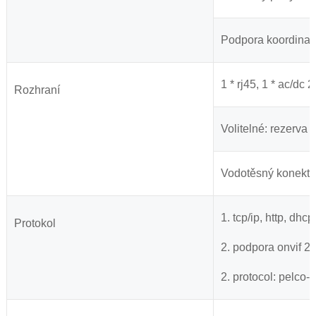
Podpora koordinace
1 * rj45, 1 * ac/dc 
Rozhraní
Volitelné: rezerva 
Vodotěsný konektor
1. tcp/ip, http, dhcp
Protokol
2. podpora onvif 2.
2. protocol: pelco