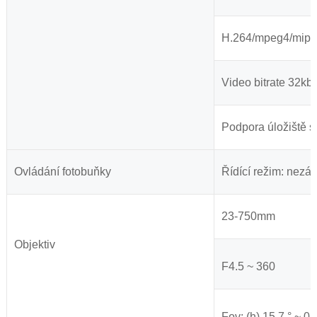
H.264/mpeg4/mipeg
Video bitrate 32kb
Podpora úložiště s
Ovládání fotobuňky
Řídící režim: nezá
23-750mm
Objektiv
F4.5 ~ 360
Fov: (h) 15.7 ° ~ 0.