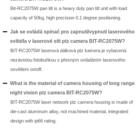
Bit-RC2075W pan tilt is a heavy duty pan tilt unit with load
capacity of 50kg, high precision 0.1 degree positioning.
Jak se ovládá spínač pro zapnutí/vypnutí laserového
svítidla v laserové síti ptz camera BIT-RC2075W?
BIT-RC2075W laserová dálková ptz kamera je vybavená
nezávislou fotobuňkou s přesným ovládáním laserového
osvětlení on/off.
What is the material of camera housing of long range
night vision ptz camera BIT-RC2075W?
BIT-RC2075W laser network ptz camera housing is made of
die-cast aluminum alloy, not machined material, integrated
design with ip66 rating.