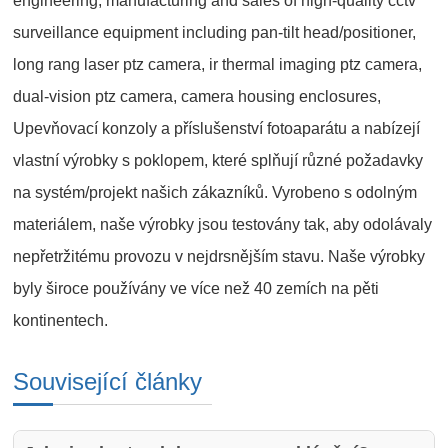
engineering, manufacturing and sales of high-quality cctv
surveillance equipment including pan-tilt head/positioner,
long rang laser ptz camera, ir thermal imaging ptz camera,
dual-vision ptz camera, camera housing enclosures,
Upevňovací konzoly a příslušenství fotoaparátu a nabízejí
vlastní výrobky s poklopem, které splňují různé požadavky
na systém/projekt našich zákazníků. Vyrobeno s odolným
materiálem, naše výrobky jsou testovány tak, aby odolávaly
nepřetržitému provozu v nejdrsnějším stavu. Naše výrobky
byly široce používány ve více než 40 zemích na pěti
kontinentech.
Související články