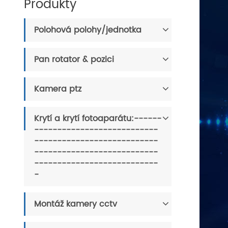
Produkty
Polohová polohy/jednotka
Pan rotator & pozici
Kamera ptz
Krytí a krytí fotoaparátu:------
---------------------------
---------------------------
---------------------------
---------------------------
-
Montáž kamery cctv