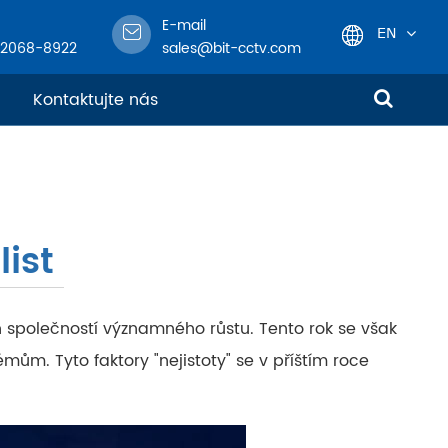
E-mail
EN
-2068-8922
sales@bit-cctv.com
English
Kontaktujte nás
日本語
한국어
list
français
Deutsch
 společností významného růstu. Tento rok se však
Español
ům. Tyto faktory "nejistoty" se v příštím roce
italiano