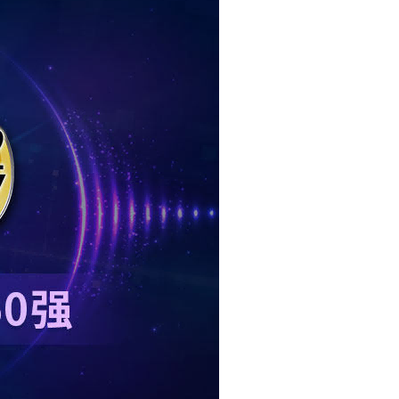
русский
português
العربية
tiếng việt
ไทย
čeština
dansk
Svenska