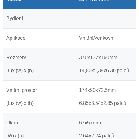
Bydlení
Aplikace
Vnitřní/venkovní
Rozměry
376x137x160mm
(L)x (w) x (h)
14,80x5,39x6,30 palců
Vnitřní prostor
174x90x72.5mm
(L)x (w) x (h)
6,85x3,54x2,85 palců
Okno
67x57mm
(W)x (h)
2,64x2,24 palců