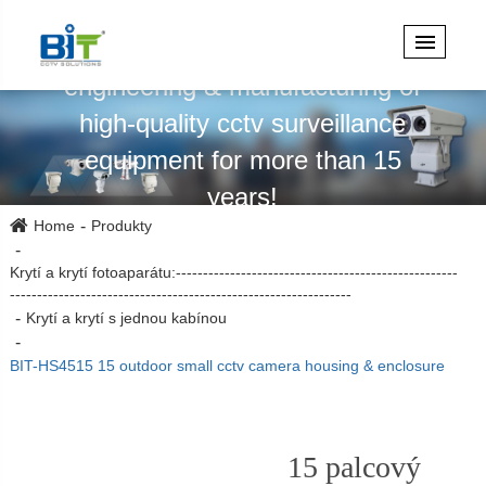
Specializuje se na design,
engineering & manufacturing of
high-quality cctv surveillance
equipment for more than 15
years!
Home
Produkty
Krytí a krytí fotoaparátu:----------------------------------------------------
---------------------------------------------------------------
Krytí a krytí s jednou kabínou
BIT-HS4515 15 outdoor small cctv camera housing & enclosure
15 palcový