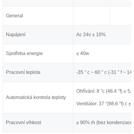
General
Napájení
Ac 24v ± 10%
Spotřeba energie
≤ 40w
Pracovní teplota
-35 ° c ~ 60 ° c (-31 ° f ~ 140
Ohřívání: 8 °c (46.4 °f) ± 5,
Automatická kontrola teploty
Ventilátor: 37 °(98.6 °f) c ± 
Pracovní vlhkost
≤ 90% rh (bez kondenzace,