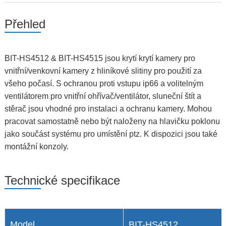
Přehled
BIT-HS4512 & BIT-HS4515 jsou krytí krytí kamery pro
vnitřní/venkovní kamery z hliníkové slitiny pro použití za
všeho počasí. S ochranou proti vstupu ip66 a volitelným
ventilátorem pro vnitřní ohřívač/ventilátor, sluneční štít a
stěrač jsou vhodné pro instalaci a ochranu kamery. Mohou
pracovat samostatně nebo být naloženy na hlavičku poklonu
jako součást systému pro umístění ptz. K dispozici jsou také
montážní konzoly.
Technické specifikace
Model
BIT-HS4512