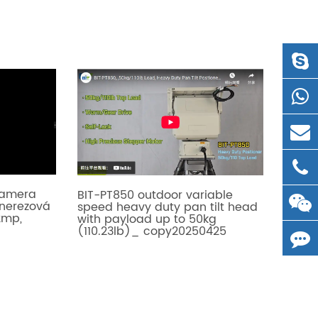
 kamera
BIT-PT850 outdoor variable
 nerezová
speed heavy duty pan tilt head
2mp,
with payload up to 50kg
(110.23lb)_ copy20250425