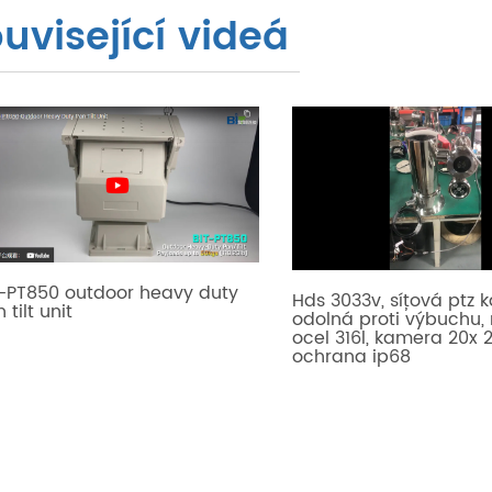
uvisející videá
T-PT850 outdoor heavy duty
Hds 3033v, síťová ptz
 tilt unit
odolná proti výbuchu,
ocel 316l, kamera 20x 
ochrana ip68