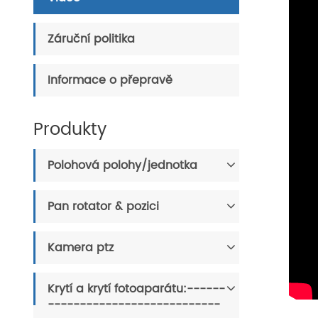
Záruční politika
Informace o přepravě
Produkty
Polohová polohy/jednotka
Pan rotator & pozici
Kamera ptz
Krytí a krytí fotoaparátu:------
---------------------------