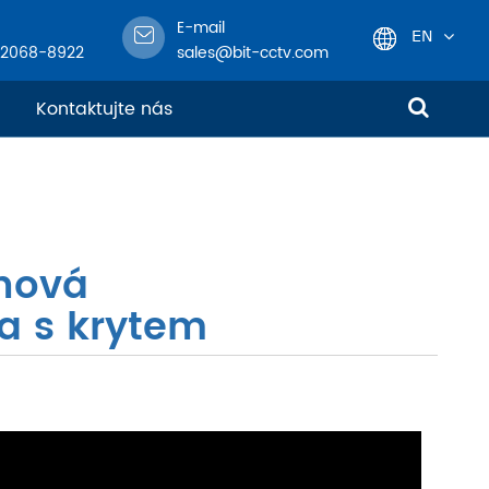
E-mail
EN
-2068-8922
sales@bit-cctv.com
English
Kontaktujte nás
日本語
한국어
nová
français
a s krytem
Deutsch
Español
italiano