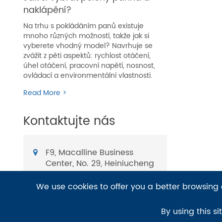
naklápění?
Na trhu s pokládáním panů existuje
mnoho různých možností, takže jak si
vyberete vhodný model? Navrhuje se
zvážit z pěti aspektů: rychlost otáčení,
úhel otáčení, pracovní napětí, nosnost,
ovládací a environmentální vlastnosti.
Read More >
Kontaktujte nás
F9, Macalline Business
Center, No. 29, Heiniucheng
Rd., Hexi District, Tianjin,
China
We use cookies to offer you a better browsing e
E-mail:
By using this si
sales@bit-cctv.com