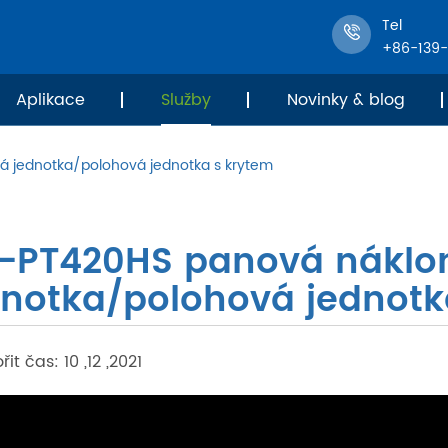
Tel
+86-139
Aplikace
Služby
Novinky & blog
á jednotka/polohová jednotka s krytem
T-PT420HS panová náklo
dnotka/polohová jednotk
řit čas: 10 ,12 ,2021