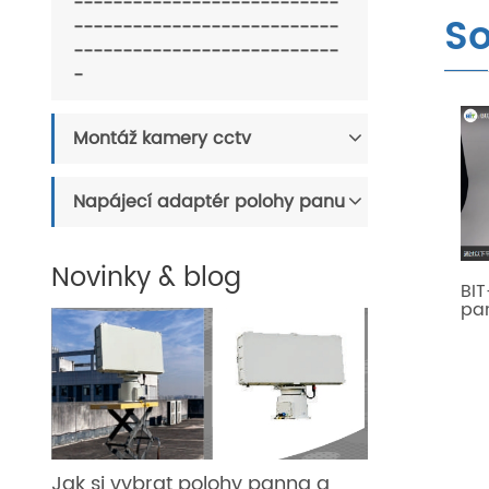
---------------------------
So
---------------------------
---------------------------
-
Montáž kamery cctv
Napájecí adaptér polohy panu
Novinky & blog
BI
pan
Jak si vybrat polohy panna a