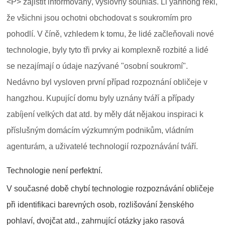
<P> zajistit informovaný, výslovný souhlas. Li yanhong řekl,
že všichni jsou ochotni obchodovat s soukromím pro
pohodlí. V číně, vzhledem k tomu, že lidé začleňovali nové
technologie, byly tyto tři prvky ai komplexně rozbité a lidé
se nezajímají o údaje nazývané "osobní soukromí".
Nedávno byl vysloven první případ rozpoznání obličeje v
hangzhou. Kupující domu byly uznány tváří a případy
zabíjení velkých dat atd. by měly dát nějakou inspiraci k
příslušným domácím výzkumným podnikům, vládním
agenturám, a uživatelé technologií rozpoznávání tváří.
Technologie není perfektní.
V současné době chybí technologie rozpoznávání obličeje
při identifikaci barevných osob, rozlišování ženského
pohlaví, dvojčat atd., zahrnující otázky jako rasová