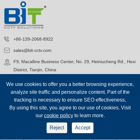
+86-139-2068-8922
sales@bit-cctv.com
F9, Macalline Business Center, No. 29, Heiniucheng Rd., Hexi
District, Tianjin, China
We use cookies to offer you a better browsing experience,
analyze site traffic and personalize content. Part of the
tracking is necessary to ensure SEO effectiveness,
By using this site, you agree to our use of cookies. Visit
Copyright©
Blue Icon (Tianjin) Technology Co., Ltd.
Všechna
our
cookie policy
to learn more.
práva vyhrazena.
sep-footer
Mapa stránek
|
Reject
Accept
Zásady ochrany osobních údajů