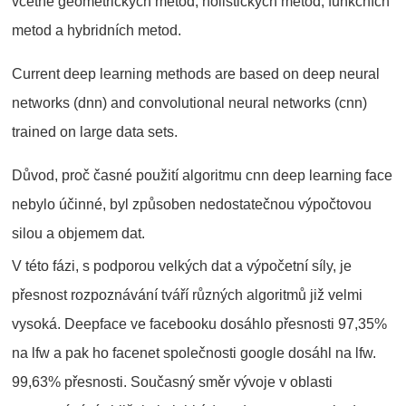
včetně geometrických metod, holistických metod, funkčních
metod a hybridních metod.
Current deep learning methods are based on deep neural
networks (dnn) and convolutional neural networks (cnn)
trained on large data sets.
Důvod, proč časné použití algoritmu cnn deep learning face
nebylo účinné, byl způsoben nedostatečnou výpočtovou
silou a objemem dat.
V této fázi, s podporou velkých dat a výpočetní síly, je
přesnost rozpoznávání tváří různých algoritmů již velmi
vysoká. Deepface ve facebooku dosáhlo přesnosti 97,35%
na lfw a pak ho facenet společnosti google dosáhl na lfw.
99,63% přesnosti. Současný směr vývoje v oblasti